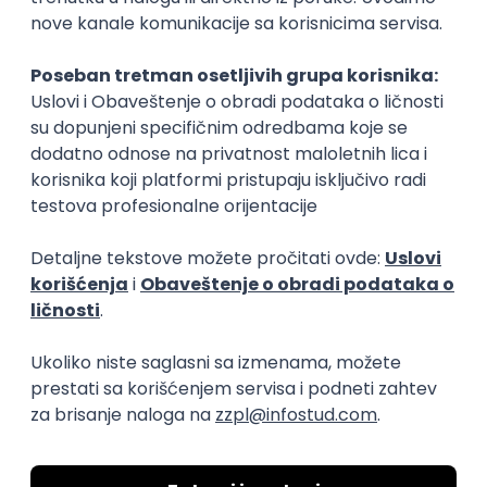
Okupljamo IT zajednicu, podižemo
transparentnost domaćeg IT tržišta rada i
efikasno spajamo kandidate i poslodavce.
O nama
Za poslodavce
Uslovi korišćenja
Politika privatnosti
Uklonjeni profili poslodavaca
Za medije
Kontakt
Druželjubivi smo!