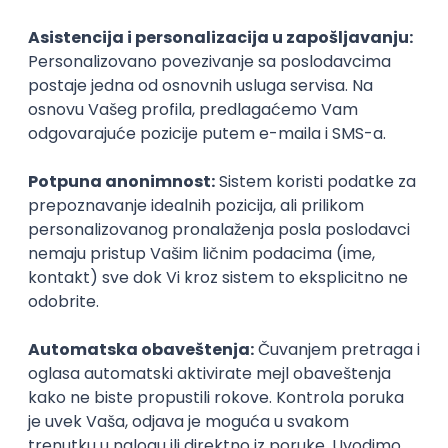
POSLODAVAC
GRAD
SENIORITET
NAČIN RADA
Najnoviji poslovi svakog dana u tvom
inboxu
Prijavi se
Istaknuti poslodavci