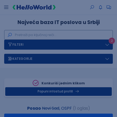
Najveća baza IT poslova u Srbiji
2
FILTERI
KATEGORIJE
Konkuriši jednim klikom
Popuni infostud profill
Posao
Novi Sad
, OSPF
(1 oglas)