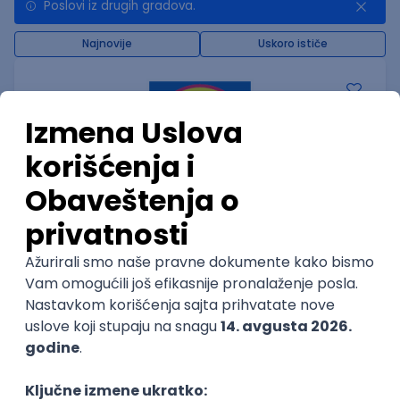
Poslovi iz drugih gradova.
Najnovije
Uskoro ističe
IT Network inženjer
Lidl Srbija KD
4
Nova Pazova | Hibrid
22.08.2026.
@
CISCO
BGP
EIGRP
OSPF
Intermediate
POSLOVI NA MAIL
KATEGORIJA
TEHNOLOGIJA