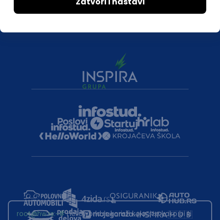
root@hw.rs
:~#
Helloworld.rs koristi kolačiće kako bi ti