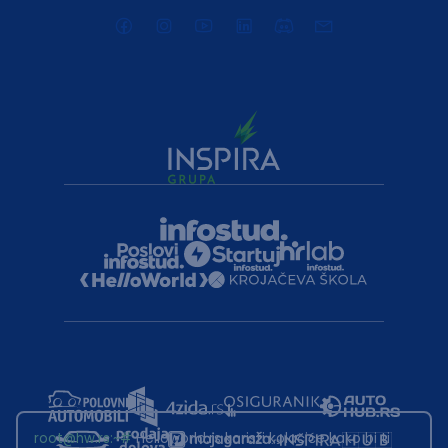
root@hw.rs
:~#
Helloworld.rs koristi kolačiće kako bi ti