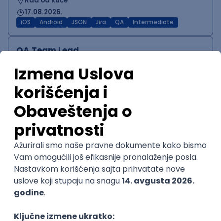
Rad od kuće
17.08.2026.
iOS
Android
JSON
Jira
QA
Intermediate
QA Team Lead
Zoftify — Travel Software Development
Rad od kuće
15.09.2026.
@
iOS
Android
JSON
Jira
QA
Agile
Senior
POSLOVI NA MAIL
KATEGORIJA
TEHNOLOGIJA
POSLODAVAC
GRAD
SENIORITET
NAČIN RADA
Najnoviji poslovi svakog dana u tvom
inboxu