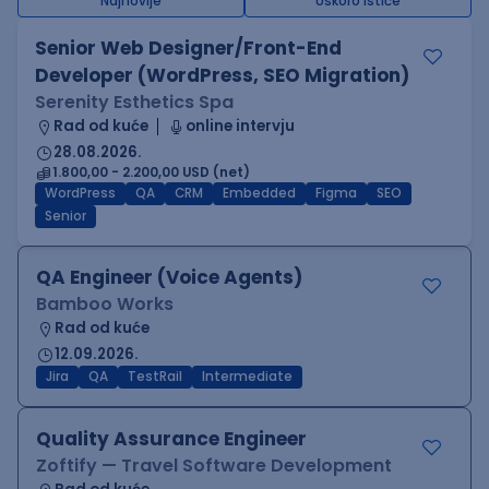
Najnovije
Uskoro ističe
Senior Web Designer/Front-End
Developer (WordPress, SEO Migration)
Serenity Esthetics Spa
Rad od kuće
online intervju
28.08.2026.
1.800,00 - 2.200,00 USD (net)
WordPress
QA
CRM
Embedded
Figma
SEO
Senior
QA Engineer (Voice Agents)
Bamboo Works
Rad od kuće
12.09.2026.
Jira
QA
TestRail
Intermediate
Quality Assurance Engineer
Zoftify — Travel Software Development