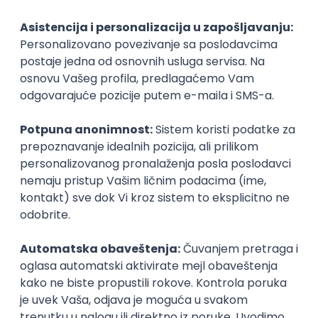
Prijavi se
Senior Software Engineer (Go)
Xsolla
Rad od kuće
11.09.2026.
AWS
Docker
QA
Cloud
Microservices
Kafka
Kubernetes
Senior
Posao
Sombor
, QA
(2 oglasa)
Poslovi iz drugih gradova.
SQA Engineer
IGT D&B d.o.o.
3.7
Beograd | Hibrid
27.08.2026.