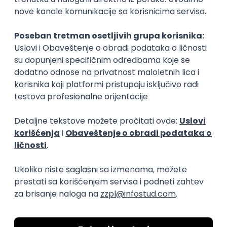
QA
Intermediate
QA Engineer - Join Our Talent
Community in Serbia
IGT D&B d.o.o.
3.7
Beograd
21.08.2026.
Jira
QA
Hardware
Embedded
Intermediate
Istaknuti poslodavci