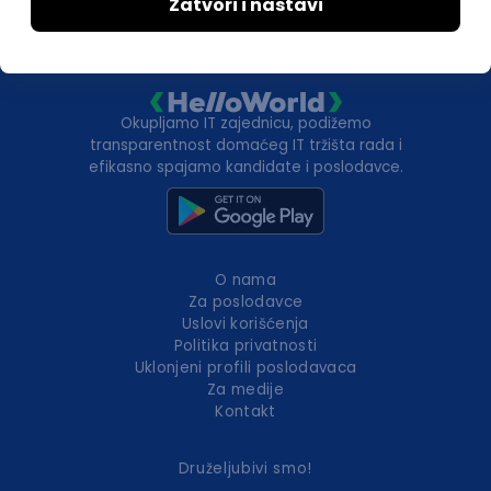
Okupljamo IT zajednicu, podižemo
transparentnost domaćeg IT tržišta rada i
efikasno spajamo kandidate i poslodavce.
O nama
Za poslodavce
Uslovi korišćenja
Politika privatnosti
Uklonjeni profili poslodavaca
Za medije
Kontakt
Druželjubivi smo!