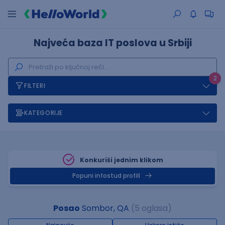
Najveća baza IT poslova u Srbiji
2
FILTERI
KATEGORIJE
Konkuriši jednim klikom
Popuni infostud profill
Posao
Sombor, QA
(5 oglasa)