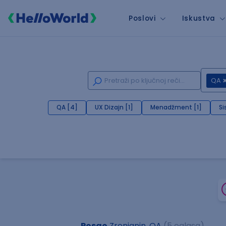
Poslovi
Iskustva
QA
QA [4]
UX Dizajn [1]
Menadžment [1]
Si
Posao
Zrenjanin, QA
(5 oglasa)