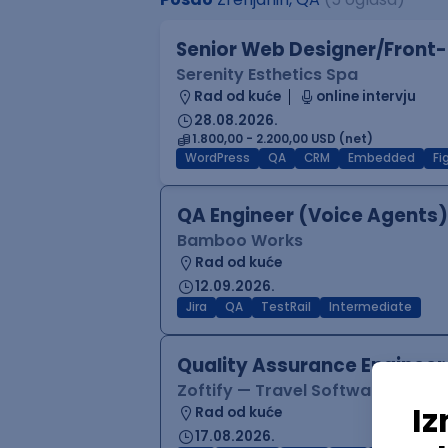
Senior Web Designer/Front-
Serenity Esthetics Spa
Rad od kuće
online intervju
28.08.2026.
1.800,00 - 2.200,00 USD (net)
WordPress
QA
CRM
Embedded
F
QA Engineer (Voice Agents)
Bamboo Works
Rad od kuće
12.09.2026.
Jira
QA
TestRail
Intermediate
Quality Assurance Engineer
Zoftify — Travel Software Deve
Rad od kuće
17.08.2026.