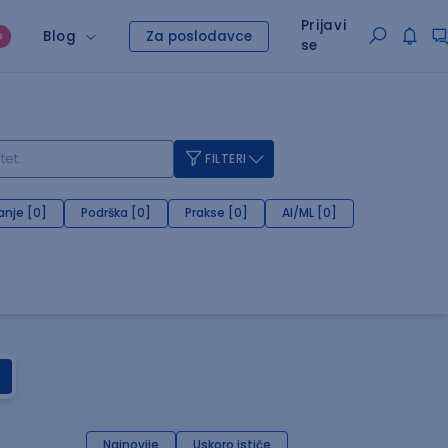
Prijavi
Blog
Za poslodavce
O
se
FILTERI
anje [0]
Podrška [0]
Prakse [0]
AI/ML [0]
Najnovije
Uskoro ističe