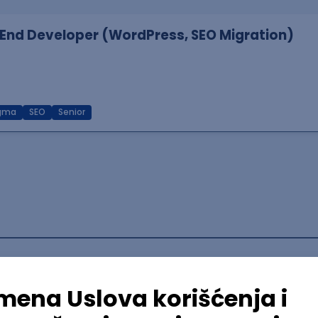
End Developer (WordPress, SEO Migration)
igma
SEO
Senior
lopment