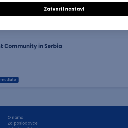
nt Community in Serbia
ermediate
O nama
Za poslodavce