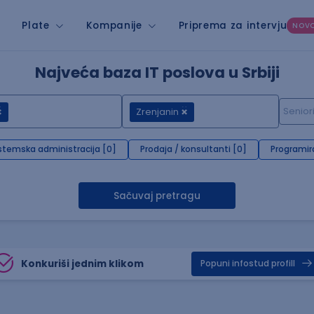
Plate
Kompanije
Priprema za intervju
NOV
Najveća baza IT poslova u Srbiji
Zrenjanin
stemska administracija [0]
Prodaja / konsultanti [0]
Programir
Sačuvaj pretragu
Konkuriši jednim klikom
Popuni infostud profill