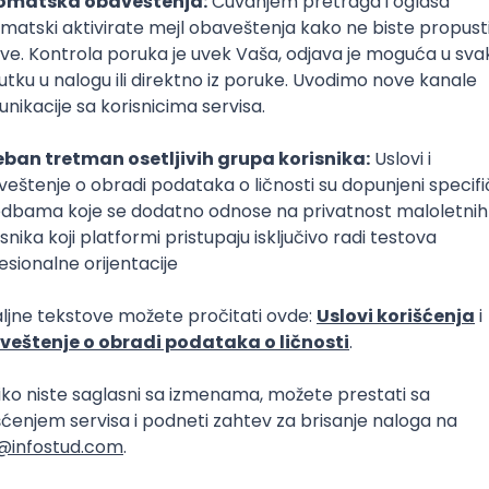
poslovi svakog dana
boxu
DAVAC
GRAD
SENIORITET
NAČIN RADA
Go)
ces
Kafka
Kubernetes
Senior