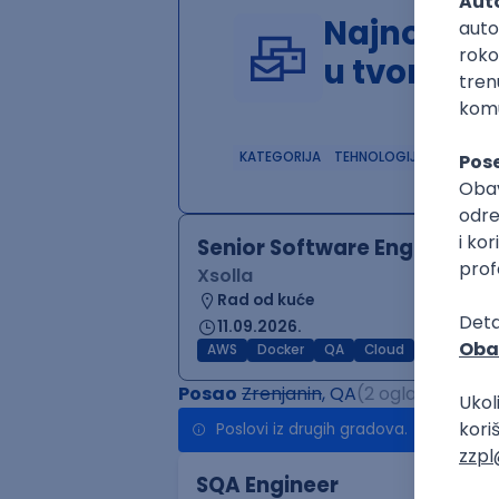
Najnoviji 
u tvom in
KATEGORIJA
TEHNOLOGIJA
POSLO
Senior Software Engineer (
Xsolla
Rad od kuće
11.09.2026.
AWS
Docker
QA
Cloud
Microservi
Posao
Zrenjanin
, QA
(2 oglasa)
Poslovi iz drugih gradova.
SQA Engineer