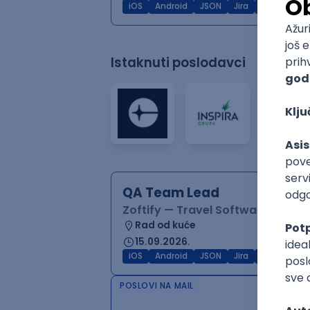
iOS
Android
JSON
Jira
QA
Inter
Istaknuti poslodavci
QA Team Lead
Zoftify — Travel Software Deve
Rad od kuće
15.09.2026.
iOS
Android
JSON
Jira
QA
Agile
POSLOVI NA MAIL