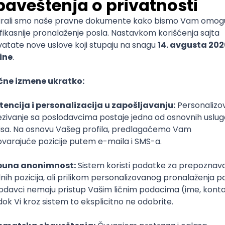
mediate
lopment
Senior