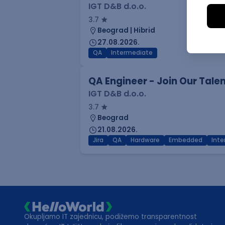
IGT D&B d.o.o.
3.7
Beograd | Hibrid
27.08.2026.
QA
Intermediate
QA Engineer - Join Our Tale
IGT D&B d.o.o.
3.7
Beograd
21.08.2026.
Jira
QA
Hardware
Embedded
Int
Okupljamo IT zajednicu, podižemo transparentnost