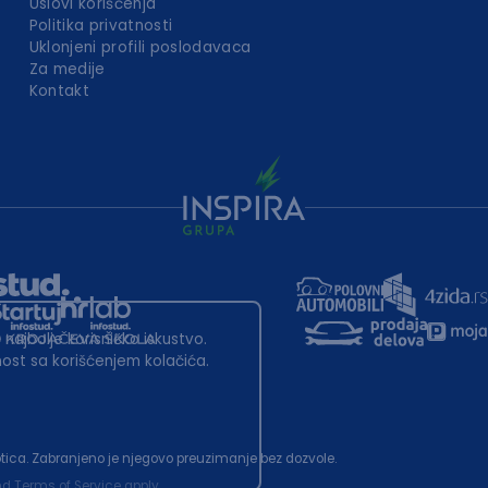
Uslovi korišćenja
Politika privatnosti
Uklonjeni profili poslodavaca
Za medije
Kontakt
 najbolje korisničko iskustvo.
st sa korišćenjem kolačića.
ubotica. Zabranjeno je njegovo preuzimanje bez dozvole.
nd
Terms of Service
apply.