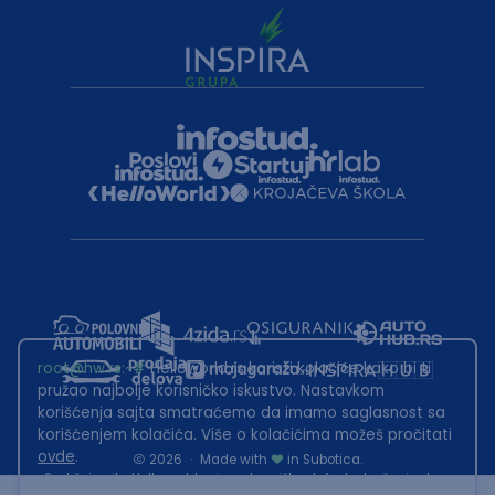
root@hw.rs
:~#
Helloworld.rs koristi kolačiće kako bi ti
pružao najbolje korisničko iskustvo. Nastavkom
korišćenja sajta smatraćemo da imamo saglasnost sa
korišćenjem kolačića. Više o kolačićima možeš pročitati
ovde
.
2026
·
Made with
in Subotica.
Sadržaj sajta Helloworld.rs je u vlasništvu Infostud rešenja d.o.o.