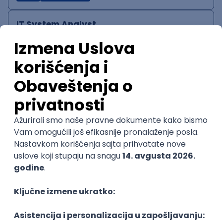
IT System Analyst
Zoftify — Travel Software Development
Rad od kuće
15.09.2026.
Jira
Confluence
Agile
Intermediate
QA Team Lead
Zoftify — Travel Software Development
Rad od kuće
15.09.2026.
iOS
Android
JSON
Jira
QA
Agile
Senior
WordPress Developer
Zoftify — Travel Software Development
Rad od kuće
15.09.2026.
PHP
JavaScript
CSS
HTML
REST
WordPress