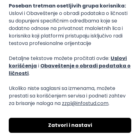
15.09.2026.
Senior Software Engineer (Go)
Xsolla
Rad od kuće
11.09.2026.
AWS
Docker
QA
Cloud
Microservices
Kafka
Kubernetes
Senior
Software Development Director
Xsolla
Rad od kuće
11.09.2026.
AWS
Azure
Cloud
Agile
Microservices
Senior
PREMIUM