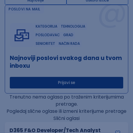
@
Najnovije
Uskoro ističe
POSLOVI NA MAIL
KATEGORIJA
TEHNOLOGIJA
POSLODAVAC
GRAD
SENIORITET
NAČIN RADA
Najnoviji poslovi svakog dana u tvom
inboxu
Prijavi se
Trenutno nema oglasa po traženim kriterijumima
pretrage.
Pogledaj slične oglase ili izmeni kriterijume pretrage
Slični oglasi
D365 F&O Developer/Tech Analyst