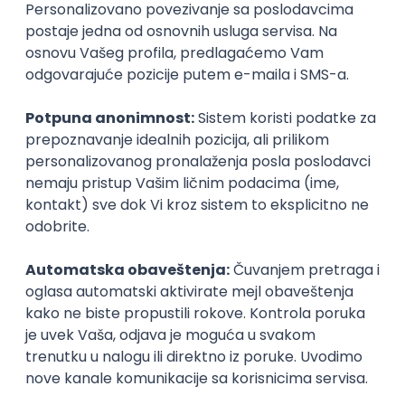
Agile
Figma
SEO
Intermediate
Backend Developer (Node) Part-time
Zoftify — Travel Software Development
Rad od kuće
15.09.2026.
SQL
Node.js
PostgreSQL
REST
TypeScript
Agile
Express
Intermediate
Full Stack Developer (React + Node.js)
Zoftify — Travel Software Development
Rad od kuće
15.09.2026.
PostgreSQL
Agile
Figma
Intermediate
Backend Developer (Node) Part-time
Zoftify — Travel Software Development
Rad od kuće