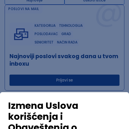
@
Najnovije
Uskoro ističe
POSLOVI NA MAIL
KATEGORIJA
TEHNOLOGIJA
POSLODAVAC
GRAD
SENIORITET
NAČIN RADA
Najnoviji poslovi svakog dana u tvom
inboxu
Prijavi se
Trenutno nema oglasa po traženim kriterijumima
pretrage.
Pogledaj slične oglase ili izmeni kriterijume pretrage
OGLASI PO KRITERIJUMU QoS
NOVO