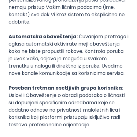
29.08.2026.
C++
QoS
C
Hardware
Asic
Embedded
Senior
Senior Network Engineer
Nebius
Remote
15.09.2026.
VPN
BGP
QoS
Juniper
Senior
Istaknuti poslodavci