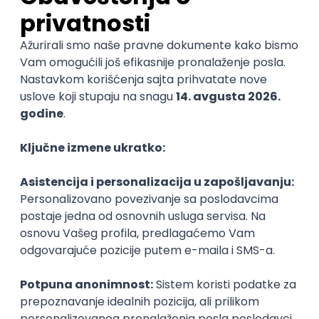
Software Engineer - Platform Team -
C++ on Linux
Arista Networks
Remote
05.09.2026.
C++
Python
QoS
C
Embedded
Senior
Software Engineer - Platform Team -
C++ on Linux
Arista Networks
Remote
04.09.2026.
C++
Python
QoS
C
Embedded
Intermediate
Senior Software Engineer - C++ -
Platform - Romania
Arista Networks
Remote