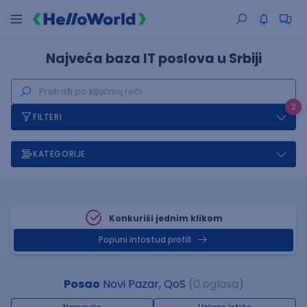
Najveća baza IT poslova u Srbiji
2
FILTERI
KATEGORIJE
Konkuriši jednim klikom
Popuni infostud profill
Posao
Novi Pazar, QoS
(0 oglasa)