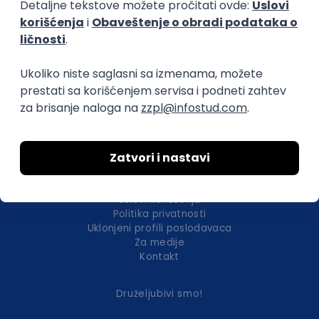
Okupljamo IT zajednicu, podižemo
transparentnost domaćeg IT tržišta rada i
efikasno spajamo kandidate i poslodavce.
O nama
Za poslodavce
Uslovi korišćenja
Politika privatnosti
Uklonjeni profili poslodavaca
Za medije
Kontakt
Druželjubivi smo!