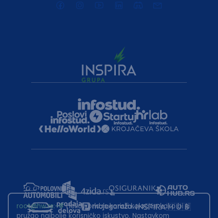
root@hw.rs
:~#
Helloworld.rs koristi kolačiće kako bi ti
pružao najbolje korisničko iskustvo. Nastavkom