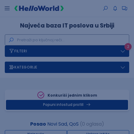
Najveća baza IT poslova u Srbiji
2
FILTERI
KATEGORIJE
Konkuriši jednim klikom
Popuni infostud profill
Posao
Novi Sad, QoS
(0 oglasa)