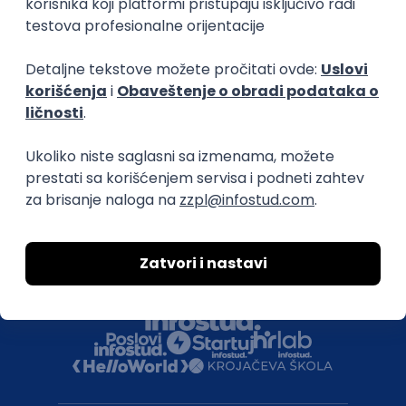
Uklonjeni profili poslodavaca
Za medije
Kontakt
Druželjubivi smo!