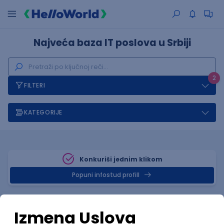
Najveća baza IT poslova u Srbiji
2
FILTERI
KATEGORIJE
Konkuriši jednim klikom
Popuni infostud profill
Posao
Subotica
, RegEx
(1 oglas)