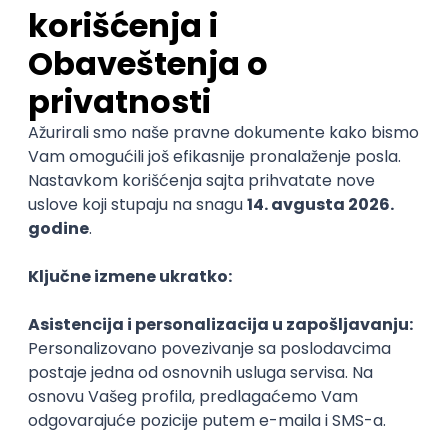
Poslovi iz drugih gradova.
Najnovije
Uskoro ističe
Senior Data Engineer - LLM Data
Platform
Factory World Wide
3
Beograd
12.08.2026.
@
SQL
Apache
Node
Python
RegEx
Senior
POSLOVI NA MAIL
KATEGORIJA
TEHNOLOGIJA
POSLODAVAC
GRAD
SENIORITET
NAČIN RADA
Najnoviji poslovi svakog dana u tvom