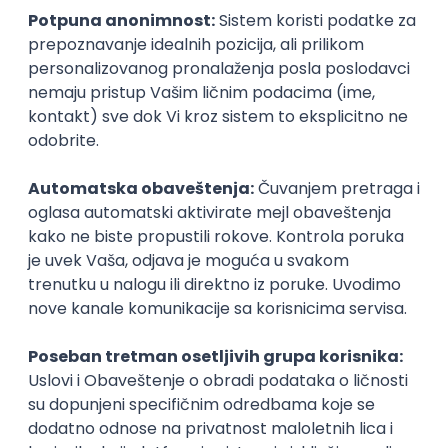
inboxu
Prijavi se
Okupljamo IT zajednicu, podižemo
transparentnost domaćeg IT tržišta rada i
efikasno spajamo kandidate i poslodavce.
O nama
Za poslodavce
Uslovi korišćenja
Politika privatnosti