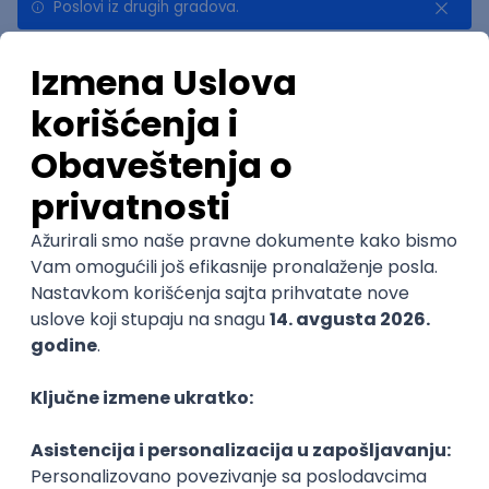
Poslovi iz drugih gradova.
Najnovije
Uskoro ističe
NOVO
Implementation and Product
Specialist
Unifiedpost Solutions d.o.o.
5
Beograd | Hibrid
21.08.2026.
@
XML
JSON
REST
SaaS
Intermediate
POSLOVI NA MAIL
KATEGORIJA
TEHNOLOGIJA
POSLODAVAC
GRAD
SENIORITET
NAČIN RADA