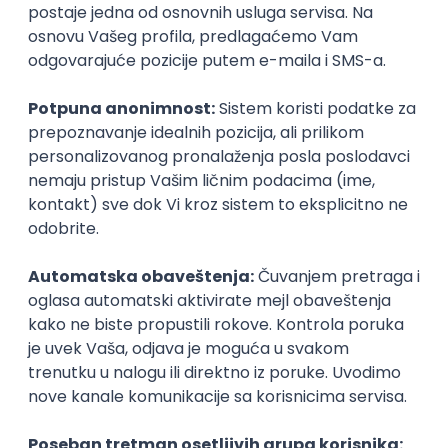
Najnoviji poslovi svakog dana u tvom
inboxu
Prijavi se
AI & Software Integration Specialist
MML Alliance
Beograd
23.08.2026.
SQL
SaaS
Cloud
Intermediate
Okupljamo IT zajednicu, podižemo
transparentnost domaćeg IT tržišta rada i