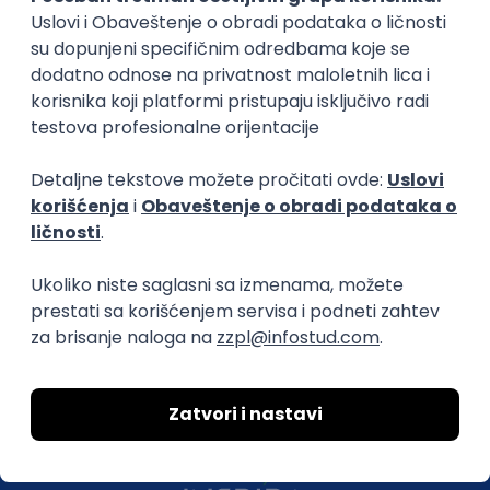
efikasno spajamo kandidate i poslodavce.
O nama
Za poslodavce
Uslovi korišćenja
Politika privatnosti
Uklonjeni profili poslodavaca
Za medije
Kontakt
Druželjubivi smo!