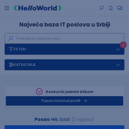
Najveća baza IT poslova u Srbiji
2
FILTERI
KATEGORIJE
Konkuriši jednim klikom
Popuni infostud profill
Posao
Niš
, SaaS
(2 oglasa)