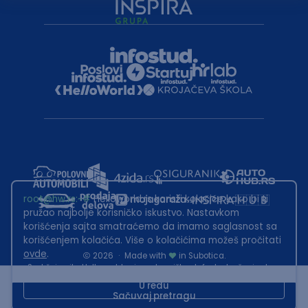
root@hw.rs
:~#
Helloworld.rs koristi kolačiće kako bi ti
pružao najbolje korisničko iskustvo. Nastavkom
korišćenja sajta smatraćemo da imamo saglasnost sa
korišćenjem kolačića. Više o kolačićima možeš pročitati
ovde
.
2026
·
Made with
in Subotica.
Sadržaj sajta Helloworld.rs je u vlasništvu Infostud rešenja d.o.o.
Subotica. Zabranjeno je njegovo preuzimanje bez dozvole.
U redu
Sačuvaj pretragu
This site is protected by reCAPTCHA and the Google
Privacy Policy
and