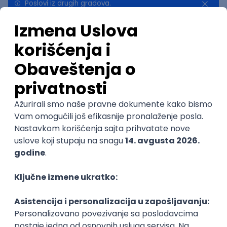
Poslovi iz drugih gradova.
Najnovije
Uskoro ističe
Implementation and Product
Specialist
Unifiedpost Solutions d.o.o.
5
Beograd | Hibrid
21.08.2026.
@
XML
JSON
REST
SaaS
Intermediate
POSLOVI NA MAIL
KATEGORIJA
TEHNOLOGIJA
POSLODAVAC
GRAD
SENIORITET
NAČIN RADA
Najnoviji poslovi svakog dana u tvom