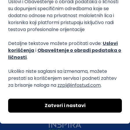
O nama
Za poslodavce
Uslovi korišćenja
Politika privatnosti
Uklonjeni profili poslodavaca
Za medije
Kontakt
Druželjubivi smo!