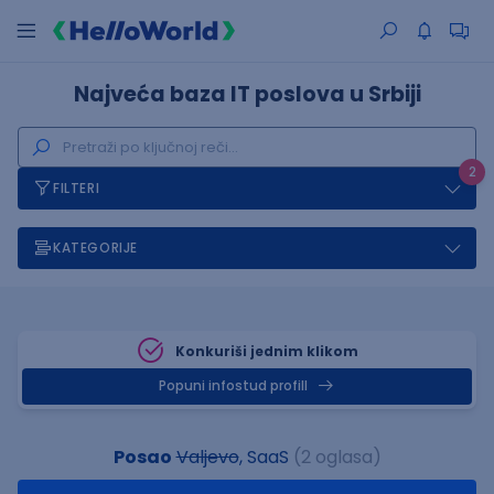
Najveća baza IT poslova u Srbiji
2
FILTERI
KATEGORIJE
Konkuriši jednim klikom
Popuni infostud profill
Posao
Valjevo
, SaaS
(2 oglasa)