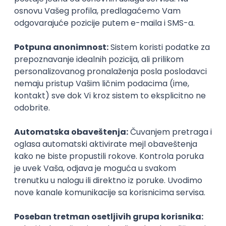
inboxu
Prijavi se
AI & Software Integration Specialist
MML Alliance
Beograd
23.08.2026.
SQL
SaaS
Cloud
Intermediate
Okupljamo IT zajednicu, podižemo
transparentnost domaćeg IT tržišta rada i
efikasno spajamo kandidate i poslodavce.