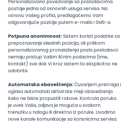
Najnoviji poslovi svakog dana u tvom
inboxu
Prijavi se
SAP Functional and ERP Analyst
Fabher LLC
Beograd
14.08.2026.
MySQL
SQL
Linux
SAP
Windows
ERP
Intermediate
Okupljamo IT zajednicu, podižemo