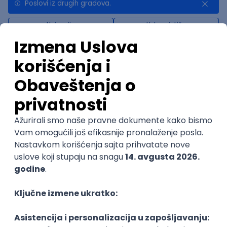
Poslovi iz drugih gradova.
Najnovije
Uskoro ističe
MS Dynamics 365 F&O Technical
Consultant
GET - Global Engineering Technologies
3.4
Beograd | Hibrid
11.08.2026.
SQL
SOAP
Git
SAP
SQL Server
Azure
DevOps
REST
ERP
Batch
Embedded
x++
Intermediate
@
Senior
POSLOVI NA MAIL
KATEGORIJA
TEHNOLOGIJA
POSLODAVAC
GRAD
SENIORITET
NAČIN RADA