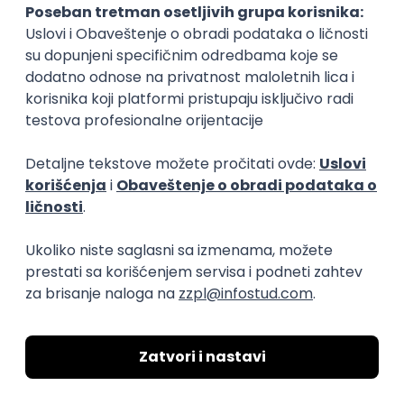
transparentnost domaćeg IT tržišta rada i
efikasno spajamo kandidate i poslodavce.
O nama
Za poslodavce
Uslovi korišćenja
Politika privatnosti
Uklonjeni profili poslodavaca
Za medije
Kontakt
Druželjubivi smo!