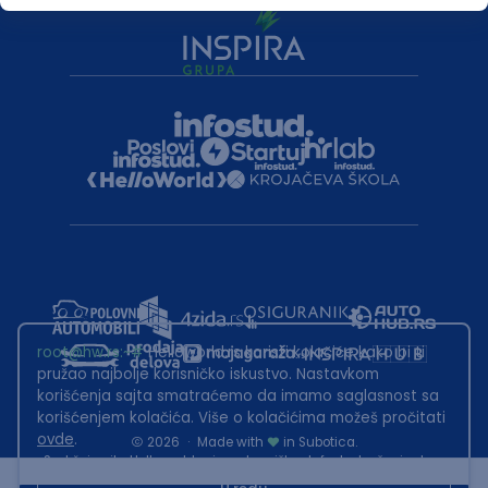
root@hw.rs
:~#
Helloworld.rs koristi kolačiće kako bi ti
pružao najbolje korisničko iskustvo. Nastavkom
korišćenja sajta smatraćemo da imamo saglasnost sa
korišćenjem kolačića. Više o kolačićima možeš pročitati
ovde
.
2026
·
Made with
in Subotica.
Sadržaj sajta Helloworld.rs je u vlasništvu Infostud rešenja d.o.o.
Subotica. Zabranjeno je njegovo preuzimanje bez dozvole.