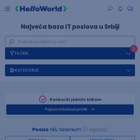
Najveća baza IT poslova u Srbiji
2
FILTERI
KATEGORIJE
Konkuriši jednim klikom
Popuni infostud profill
Posao
Niš, Selenium
(0 oglasa)