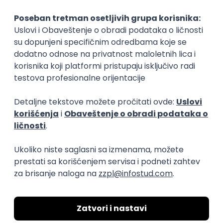
Okupljamo IT zajednicu, podižemo
transparentnost domaćeg IT tržišta rada i
efikasno spajamo kandidate i poslodavce.
O nama
Za poslodavce
Uslovi korišćenja
Politika privatnosti
Uklonjeni profili poslodavaca
Za medije
Kontakt
Druželjubivi smo!