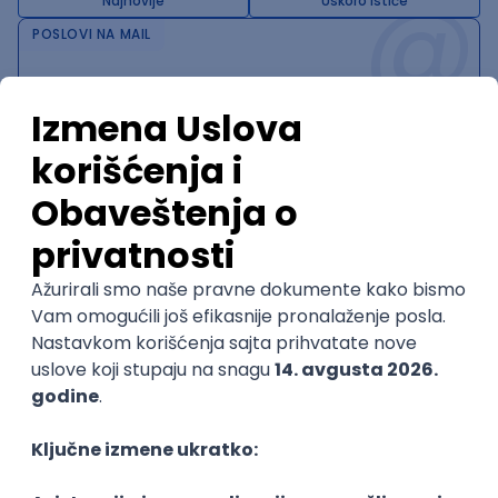
@
Najnovije
Uskoro ističe
POSLOVI NA MAIL
KATEGORIJA
TEHNOLOGIJA
POSLODAVAC
GRAD
SENIORITET
NAČIN RADA
Najnoviji poslovi svakog dana u tvom
inboxu
Prijavi se
Trenutno nema oglasa po traženim kriterijumima
pretrage.
Pogledaj slične oglase ili izmeni kriterijume pretrage
OGLASI PO KRITERIJUMU Selenium
Senior QA Automation Engineer - AWS