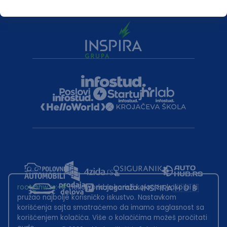
root@hw.rs
:~#
Helloworld.rs koristi kolačiće kako bi ti
pružao najbolje korisničko iskustvo. Nastavkom
korišćenja sajta smatraćemo da imamo saglasnost sa
korišćenjem kolačića. Više o kolačićima možeš pročitati