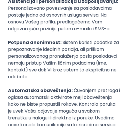
& Salesforce
Flosum
Remote
27.08.2026.
Git
Selenium
AWS
DevOps
REST
QA
Cloud
Cypress
Senior
Istaknuti poslodavci