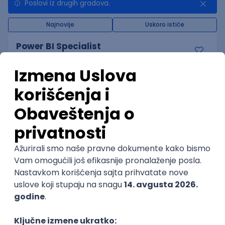
Poslovi iz drugih gradova.
Najnovije
Uskoro ističe
Power BI Specialist
GeminiSix d.o.o.
Beograd | Hibrid
27.08.2026.
SQL
SharePoint
Git
SQL Server
Azure
DevOps
@
REST
Agile
Intermediate
POSLOVI NA MAIL
KATEGORIJA
TEHNOLOGIJA
POSLODAVAC
GRAD
SENIORITET
NAČIN RADA
Najnoviji poslovi svakog dana u tvom
inboxu