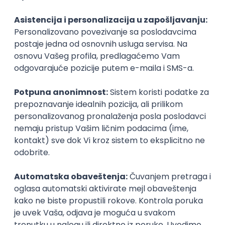
Prijavi se
Power Platform Developer
Simplify outsourcing d.o.o.
Beograd | Hibrid
online intervju
11.08.2026.
SQL
SharePoint
Azure
REST
Intermediate
Istaknuti poslodavci