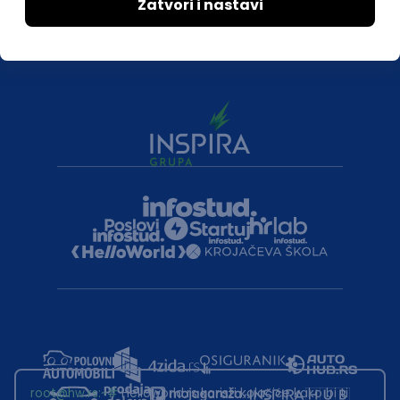
root@hw.rs
:~#
Helloworld.rs koristi kolačiće kako bi ti