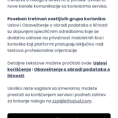
Okupljamo IT zajednicu, podižemo
transparentnost domaćeg IT tržišta rada i
efikasno spajamo kandidate i poslodavce.
O nama
Za poslodavce
Uslovi korišćenja
Politika privatnosti
Uklonjeni profili poslodavaca
Za medije
Kontakt
Druželjubivi smo!