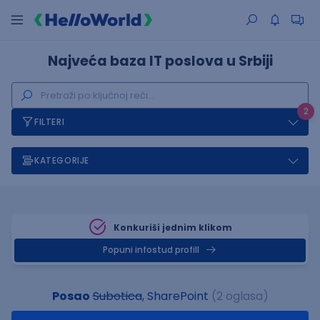
Najveća baza IT poslova u Srbiji
2
FILTERI
KATEGORIJE
Konkuriši jednim klikom
Popuni infostud profill
Posao
Subotica
, SharePoint
(2 oglasa)