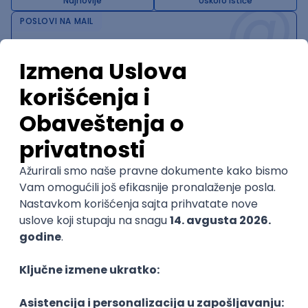
@
Najnovije
Uskoro ističe
POSLOVI NA MAIL
KATEGORIJA
TEHNOLOGIJA
POSLODAVAC
GRAD
SENIORITET
NAČIN RADA
Najnoviji poslovi svakog dana u tvom
inboxu
Prijavi se
Trenutno nema oglasa po traženim kriterijumima
pretrage.
Pogledaj slične oglase ili izmeni kriterijume pretrage
OGLASI PO KRITERIJUMU SIP
Middle Back-End Engineer (Node.js)