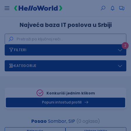
Najveća baza IT poslova u Srbiji
2
FILTERI
KATEGORIJE
Konkuriši jednim klikom
Popuni infostud profill
Posao
Sombor, SIP
(0 oglasa)