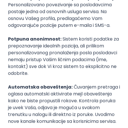
Miratech
Remote
22.08.2026.
Node.js
AWS
PostgreSQL
REST
SIP
VOIP
TypeScript
Cloud
Microservices
Kafka
Kubernetes
Intermediate
Senior Back-End Engineer (Node.js)
Miratech
Remote
18.08.2026.
Node
Node.js
AWS
Docker
PostgreSQL
REST
SIP
VOIP
TypeScript
Cloud
Microservices
Kafka
Kubernetes
Senior