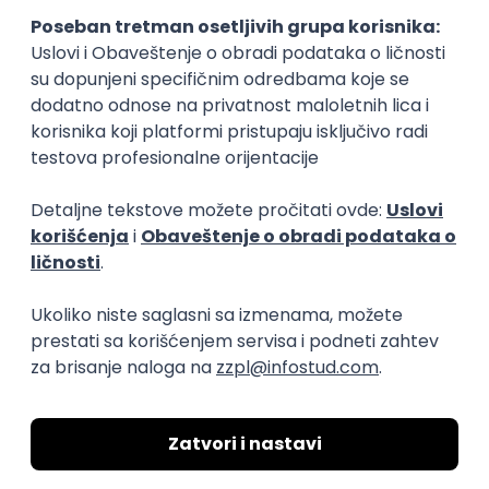
Okupljamo IT zajednicu, podižemo
transparentnost domaćeg IT tržišta rada i
efikasno spajamo kandidate i poslodavce.
O nama
Za poslodavce
Uslovi korišćenja
Politika privatnosti
Uklonjeni profili poslodavaca
Za medije
Kontakt
Druželjubivi smo!