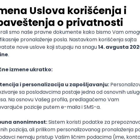
poslovi svakog dana
boxu
DAVAC
GRAD
SENIORITET
NAČIN RADA
Trenutno nema oglasa po traženim kriterijumima pretrage
Pogledaj slične oglase ili izmeni kriterijume pretrage
OGLASI PO KRITERIJUMU SIP
Node.js)