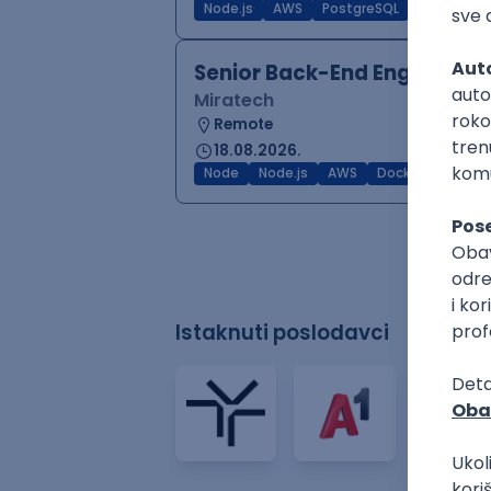
Node.js
AWS
PostgreSQL
REST
SIP
Senior Back-End Engineer (
Miratech
Remote
18.08.2026.
Node
Node.js
AWS
Docker
Postgr
Istaknuti poslodavci