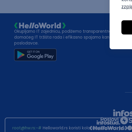
Okupljamo IT zajednicu, podižemo transparentnost
domaćeg IT tržišta rada i efikasno spajamo kandidate i
poslodavce.
root@hw.rs
:~#
Helloworld.rs koristi kolačiće kako bi ti pružao