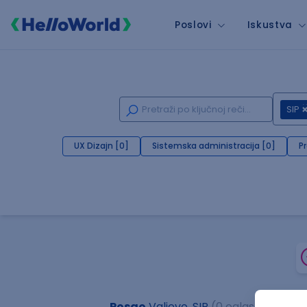
Poslovi
Iskustva
SIP
UX Dizajn [0]
Sistemska administracija [0]
P
Posao
Valjevo, SIP
(0 oglasa)