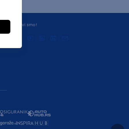
Druželjubivi smo!