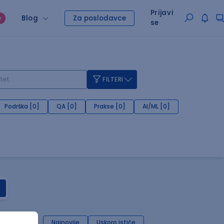
Prijavi
Blog
Za poslodavce
O
se
FILTERI
Podrška [0]
QA [0]
Prakse [0]
AI/ML [0]
Najnovije
Uskoro ističe