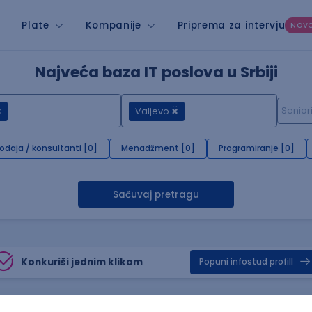
Plate
Kompanije
Priprema za intervju
NOV
Najveća baza IT poslova u Srbiji
Valjevo
rodaja / konsultanti [0]
Menadžment [0]
Programiranje [0]
Sačuvaj pretragu
Konkuriši jednim klikom
Popuni infostud profill