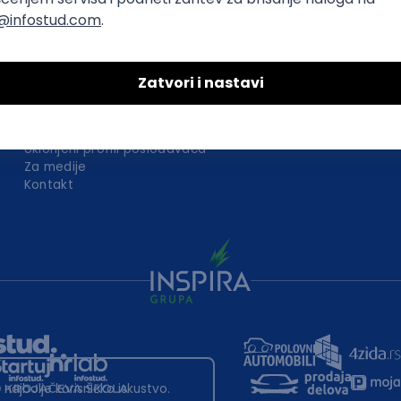
O nama
Za poslodavce
Uslovi korišćenja
Politika privatnosti
Uklonjeni profili poslodavaca
Za medije
Kontakt
 najbolje korisničko iskustvo.