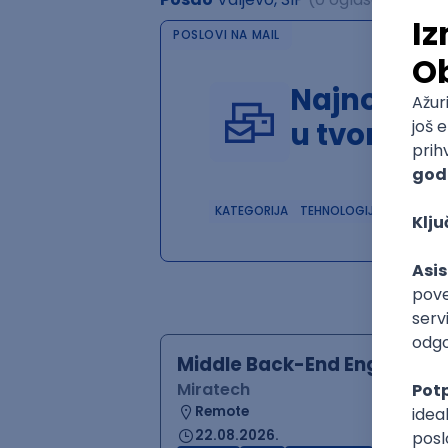
POSLOVI NA MAIL
Najnoviji 
u tvom in
KATEGORIJA
TEHNOLOGIJA
POSLO
Middle Back-End Engineer (
Miratech
Remote
22.08.2026.