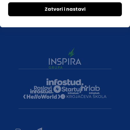
Druželjubivi smo!