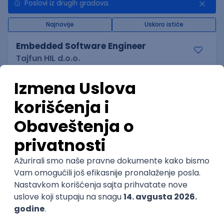
Poslovi iz drugih gradova.
Najnovije
Uskoro ističe
Embedded Software Engineer
Tajfun HIL d.o.o.
Novi Sad
30.08.2026.
Linux
C++
Git
Svn
Python
C
SoC
Embedded
@
FPGA
Matlab
Intermediate
POSLOVI NA MAIL
KATEGORIJA
TEHNOLOGIJA
POSLODAVAC
GRAD
SENIORITET
NAČIN RADA
Najnoviji poslovi svakog dana u tvom
inboxu