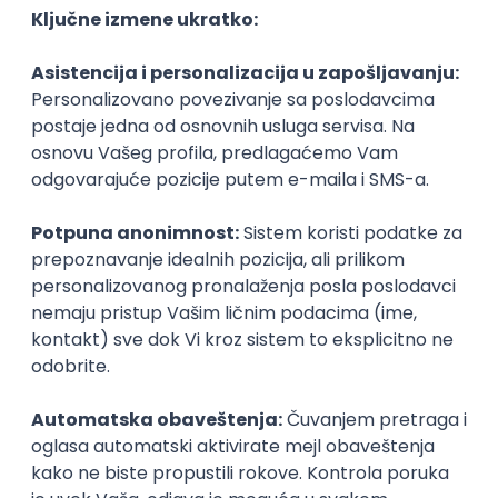
Prijavi se
HRIS Business Analyst -
SuccessFactors Security & RBP
IGT D&B d.o.o.
3.7
Beograd
21.08.2026.
SoC
Senior
Istaknuti poslodavci