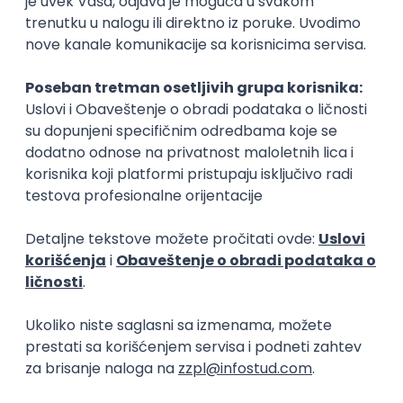
Okupljamo IT zajednicu, podižemo
transparentnost domaćeg IT tržišta rada i
efikasno spajamo kandidate i poslodavce.
O nama
Za poslodavce
Uslovi korišćenja
Politika privatnosti
Uklonjeni profili poslodavaca
Za medije
Kontakt