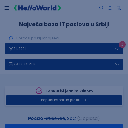
Najveća baza IT poslova u Srbiji
2
FILTERI
KATEGORIJE
Konkuriši jednim klikom
Popuni infostud profill
Posao
Kruševac
, SoC
(2 oglasa)