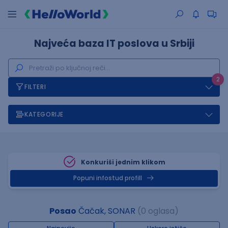
Najveća baza IT poslova u Srbiji
2
FILTERI
KATEGORIJE
Konkuriši jednim klikom
Popuni infostud profill
Posao
Čačak, SONAR
(0 oglasa)