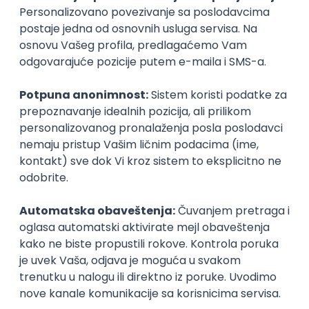
Android/Kotlin
Qonto
Remote
29.08.2026.
Android
SONAR
Kotlin
Intermediate
Istaknuti poslodavci