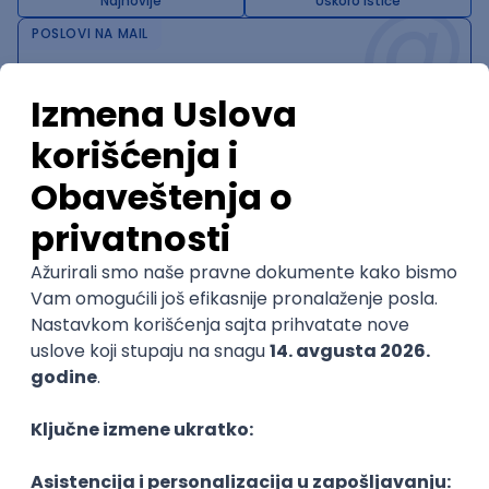
@
Najnovije
Uskoro ističe
POSLOVI NA MAIL
KATEGORIJA
TEHNOLOGIJA
POSLODAVAC
GRAD
SENIORITET
NAČIN RADA
Najnoviji poslovi svakog dana u tvom
inboxu
Prijavi se
Trenutno nema oglasa po traženim kriterijumima
pretrage.
Pogledaj slične oglase ili izmeni kriterijume pretrage
OGLASI PO KRITERIJUMU SONAR
Senior Product Engineer -