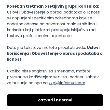
Okupljamo IT zajednicu, podižemo
transparentnost domaćeg IT tržišta rada i
efikasno spajamo kandidate i poslodavce.
O nama
Za poslodavce
Uslovi korišćenja
Politika privatnosti
Uklonjeni profili poslodavaca
Za medije
Kontakt
Druželjubivi smo!