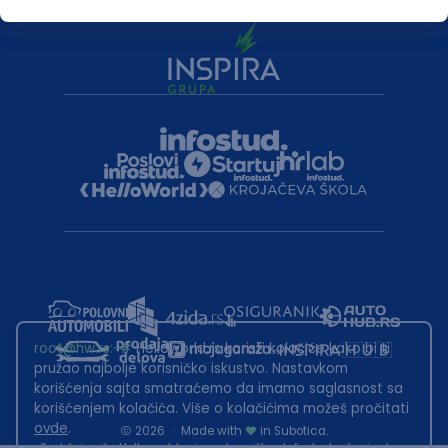
root@hw.rs
:~#
Helloworld.rs koristi kolačiće kako bi ti
pružao najbolje korisničko iskustvo. Nastavkom
korišćenja sajta smatraćemo da imamo saglasnost sa
korišćenjem kolačića. Više o kolačićima možeš pročitati
ovde
.
2026
·
Made with
in Subotica.