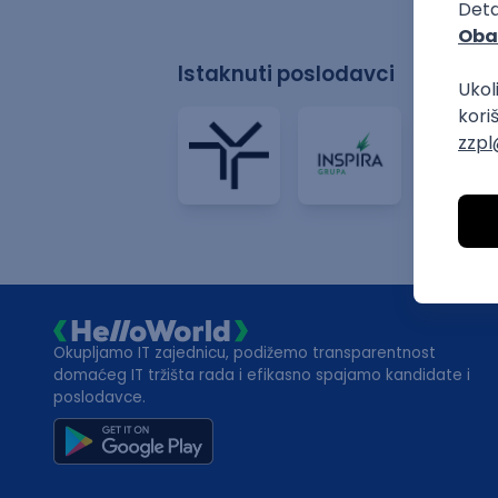
Istaknuti poslodavci
Okupljamo IT zajednicu, podižemo transparentnost
domaćeg IT tržišta rada i efikasno spajamo kandidate i
poslodavce.