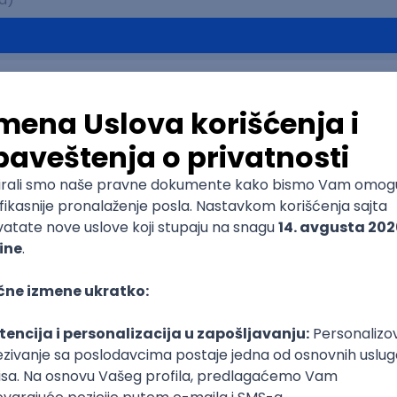
SQL Server
OOP
Junior
ure
DevOps
REST
Agile
Intermediate