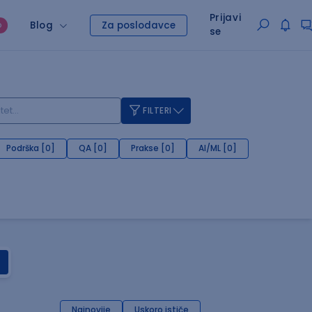
Prijavi
Blog
Za poslodavce
O
se
FILTERI
Podrška [0]
QA [0]
Prakse [0]
AI/ML [0]
Najnovije
Uskoro ističe