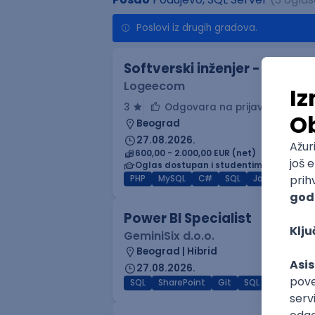
Poslovi iz drugih gradova.
Softverski inženjer - junior
Logeecom
3
Odgovara na prijave
Beograd
27.08.2026.
600,00 - 2.000,00 EUR (net)
Oglas dostupan i studentima
PHP
MySQL
C#
SQL
JavaScript
Power BI Specialist
GeminiSix d.o.o.
Beograd | Hibrid
27.08.2026.
SQL
SharePoint
Git
SQL Server
Az