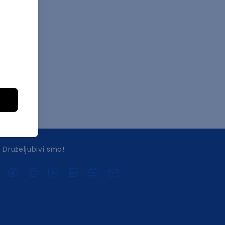
Druželjubivi smo!