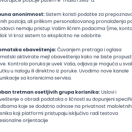
ical Consultant
logies
ure
DevOps
REST
ERP
Batch
Embedded
x++
Intermediat
poslovi svakog dana
boxu
DAVAC
GRAD
SENIORITET
NAČIN RADA