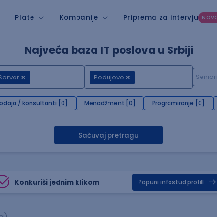
Plate
Kompanije
Priprema za intervju
NOV
Najveća baza IT poslova u Srbiji
Server
Podujevo
rodaja / konsultanti [0]
Menadžment [0]
Programiranje [0]
Sačuvaj pretragu
Konkuriši jednim klikom
Popuni infostud profill
a)