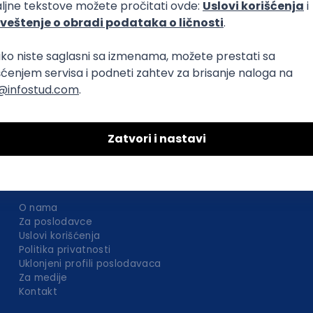
O nama
Za poslodavce
Uslovi korišćenja
Politika privatnosti
Uklonjeni profili poslodavaca
Za medije
Kontakt