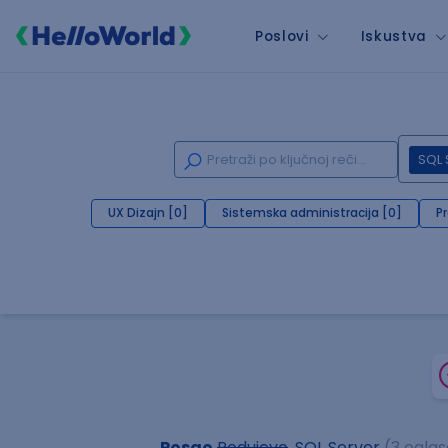
Poslovi
Iskustva
SQL 
UX Dizajn [0]
Sistemska administracija [0]
P
Posao
Podujevo
, SQL Server
(3 oglas