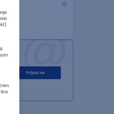
@
e
Senior
Prijavi se