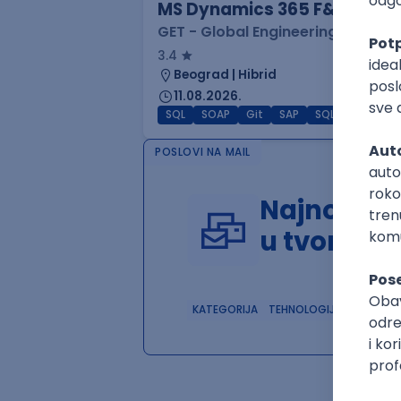
MS Dynamics 365 F&O Techn
GET - Global Engineering Techno
3.4
Beograd | Hibrid
11.08.2026.
SQL
SOAP
Git
SAP
SQL Server
Az
POSLOVI NA MAIL
Najnoviji 
u tvom in
KATEGORIJA
TEHNOLOGIJA
POSLO