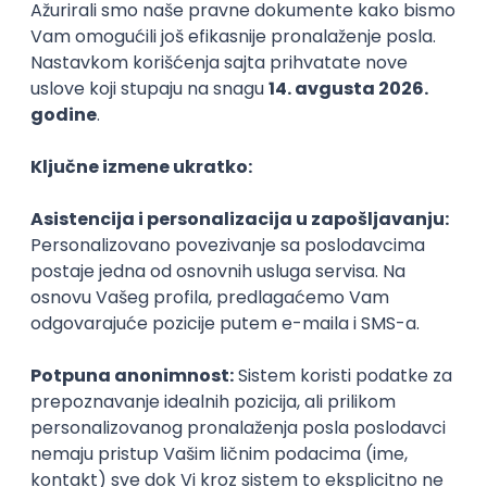
MS Dynamics 365 F&O Technical
Consultant
GET - Global Engineering Technologies
3.4
Beograd | Hibrid
11.08.2026.
SQL
SOAP
Git
SAP
SQL Server
Azure
DevOps
REST
ERP
Batch
Embedded
x++
Intermediate
@
Senior
POSLOVI NA MAIL
KATEGORIJA
TEHNOLOGIJA
POSLODAVAC
GRAD
SENIORITET
NAČIN RADA
Najnoviji poslovi svakog dana u tvom