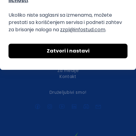
transparentnost domaćeg IT tržišta rada i
efikasno spajamo kandidate i poslodavce.
O nama
Za poslodavce
Uslovi korišćenja
Politika privatnosti
Uklonjeni profili poslodavaca
Za medije
Kontakt
Druželjubivi smo!