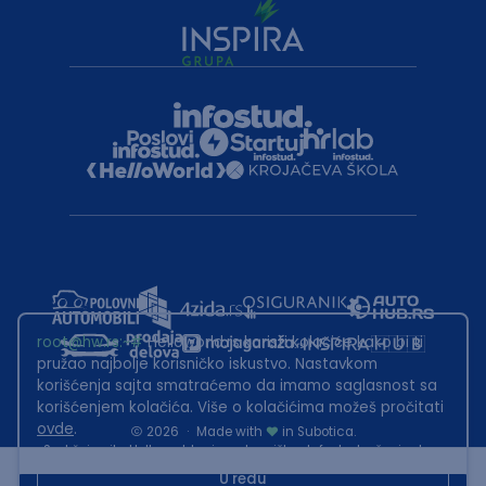
root@hw.rs
:~#
Helloworld.rs koristi kolačiće kako bi ti
pružao najbolje korisničko iskustvo. Nastavkom
korišćenja sajta smatraćemo da imamo saglasnost sa
korišćenjem kolačića. Više o kolačićima možeš pročitati
ovde
.
2026
·
Made with
in Subotica.
Sadržaj sajta Helloworld.rs je u vlasništvu Infostud rešenja d.o.o.
Subotica. Zabranjeno je njegovo preuzimanje bez dozvole.
U redu