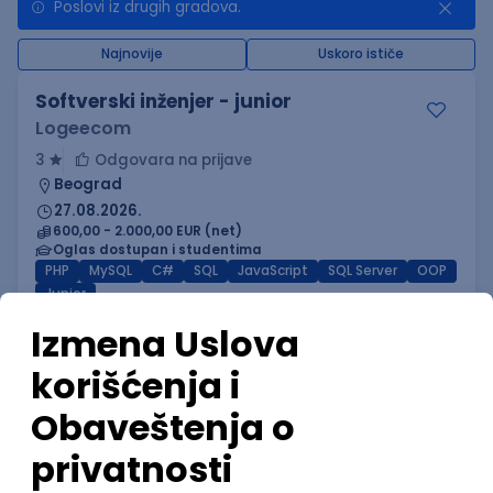
Poslovi iz drugih gradova.
Najnovije
Uskoro ističe
Softverski inženjer - junior
Logeecom
3
Odgovara na prijave
Beograd
27.08.2026.
600,00 - 2.000,00 EUR (net)
Oglas dostupan i studentima
PHP
MySQL
C#
SQL
JavaScript
SQL Server
OOP
Junior
Power BI Specialist
GeminiSix d.o.o.
Beograd | Hibrid
27.08.2026.
SQL
SharePoint
Git
SQL Server
Azure
DevOps
REST
Agile
Intermediate