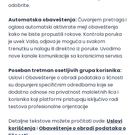
inboxu
Prijavi se
Istaknuti poslodavci
Okupljamo IT zajednicu, podižemo