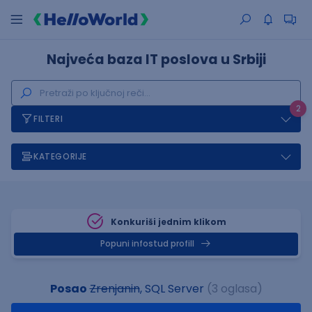
Najveća baza IT poslova u Srbiji
2
FILTERI
KATEGORIJE
Konkuriši jednim klikom
Popuni infostud profill
Posao
Zrenjanin
, SQL Server
(3 oglasa)