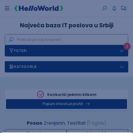
Najveća baza IT poslova u Srbiji
2
FILTERI
KATEGORIJE
Konkuriši jednim klikom
Popuni infostud profill
Posao
Zrenjanin, TestRail
(1 oglas)