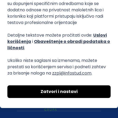
O nama
Za poslodavce
Uslovi korišćenja
Politika privatnosti
Uklonjeni profili poslodavaca
Za medije
Kontakt
Druželjubivi smo!