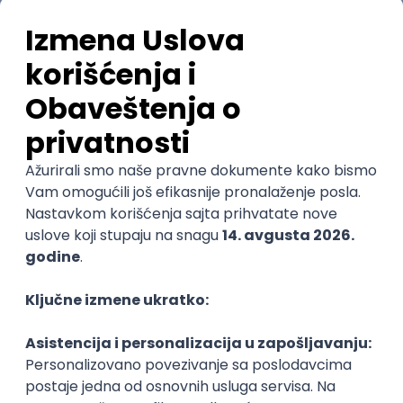
Najnovije
Uskoro ističe
QA Engineer (Voice Agents)
Bamboo Works
Rad od kuće
12.09.2026.
@
Jira
QA
TestRail
Intermediate
POSLOVI NA MAIL
KATEGORIJA
TEHNOLOGIJA
POSLODAVAC
GRAD
SENIORITET
NAČIN RADA
Najnoviji poslovi svakog dana u tvom
inboxu
Prijavi se