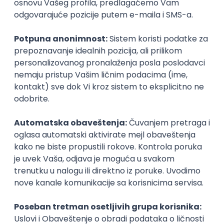
Istaknuti poslodavci
Okupljamo IT zajednicu, podižemo
transparentnost domaćeg IT tržišta rada i
efikasno spajamo kandidate i poslodavce.