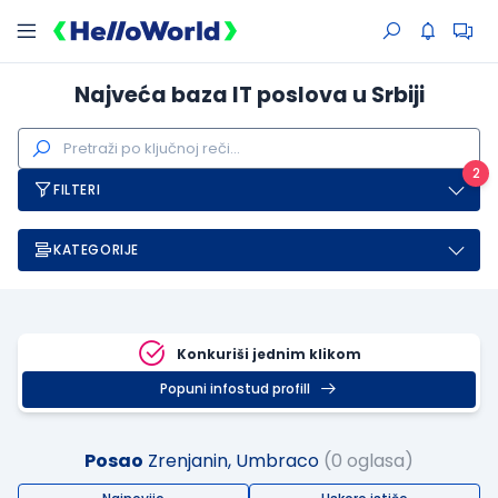
Najveća baza IT poslova u Srbiji
2
FILTERI
KATEGORIJE
Konkuriši jednim klikom
Popuni infostud profill
Posao
Zrenjanin, Umbraco
(0 oglasa)