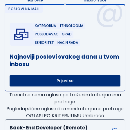
@
Najnovije
Uskoro ističe
POSLOVI NA MAIL
KATEGORIJA
TEHNOLOGIJA
POSLODAVAC
GRAD
SENIORITET
NAČIN RADA
Najnoviji poslovi svakog dana u tvom
inboxu
Prijavi se
Trenutno nema oglasa po traženim kriterijumima
pretrage.
Pogledaj slične oglase ili izmeni kriterijume pretrage
OGLASI PO KRITERIJUMU Umbraco
Back-End Developer (Remote)