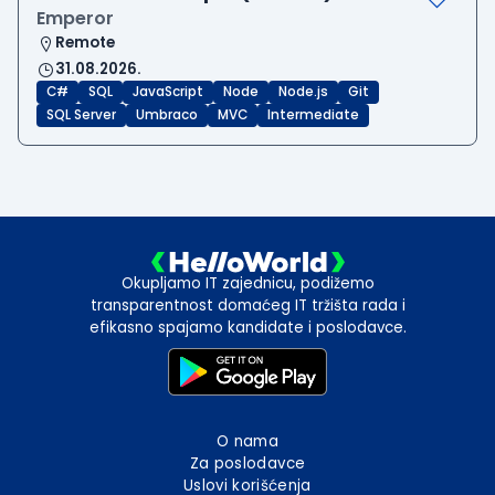
Emperor
Remote
31.08.2026.
C#
SQL
JavaScript
Node
Node.js
Git
SQL Server
Umbraco
MVC
Intermediate
Okupljamo IT zajednicu, podižemo
transparentnost domaćeg IT tržišta rada i
efikasno spajamo kandidate i poslodavce.
O nama
Za poslodavce
Uslovi korišćenja