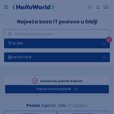
Najveća baza IT poslova u Srbiji
2
FILTERI
KATEGORIJE
Konkuriši jednim klikom
Popuni infostud profill
Posao
Zaječar, Unix
(0 oglasa)