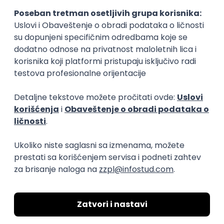
Okupljamo IT zajednicu, podižemo
transparentnost domaćeg IT tržišta rada i
efikasno spajamo kandidate i poslodavce.
O nama
Za poslodavce
Uslovi korišćenja
Politika privatnosti
Uklonjeni profili poslodavaca
Za medije
Kontakt
Druželjubivi smo!