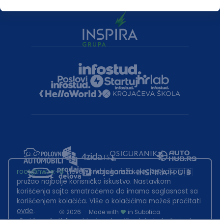
root@hw.rs
:~#
Helloworld.rs koristi kolačiće kako bi ti
pružao najbolje korisničko iskustvo. Nastavkom
korišćenja sajta smatraćemo da imamo saglasnost sa
korišćenjem kolačića. Više o kolačićima možeš pročitati
ovde
.
2026
·
Made with
in Subotica.