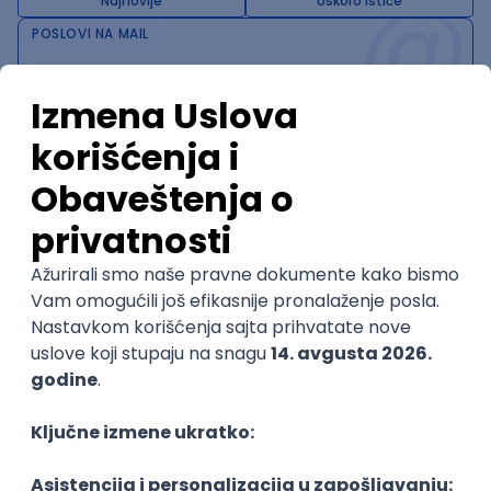
@
Najnovije
Uskoro ističe
POSLOVI NA MAIL
KATEGORIJA
TEHNOLOGIJA
POSLODAVAC
GRAD
SENIORITET
NAČIN RADA
Najnoviji poslovi svakog dana u tvom
inboxu
Prijavi se
Trenutno nema oglasa po traženim kriterijumima
pretrage.
Pogledaj slične oglase ili izmeni kriterijume pretrage
OGLASI PO KRITERIJUMU Unix
Software Engineer, Engineering