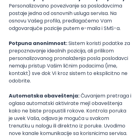
Productivity
Arista Networks
Remote
18.08.2026.
MySQL
Linux
Unix
JavaScript
C++
Java
ElasticSearch
Varnish
Python
Ansible
Jenkins
REST
C
Cloud
Kubernetes
Intermediate
Senior C++ Engineer - SONiC
Arista Networks
Remote
18.08.2026.
Linux
Unix
C++
Python
BGP
OSPF
C
Hardware
Junior