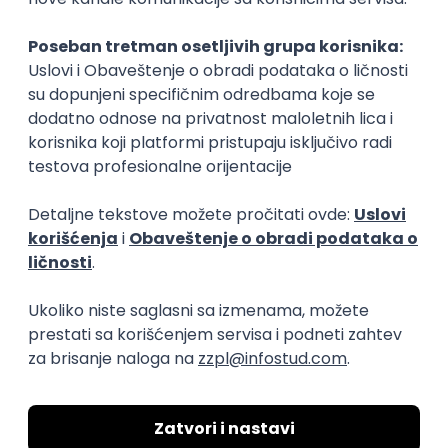
Okupljamo IT zajednicu, podižemo
transparentnost domaćeg IT tržišta rada i
efikasno spajamo kandidate i poslodavce.
O nama
Za poslodavce
Uslovi korišćenja
Politika privatnosti
Uklonjeni profili poslodavaca
Za medije
Kontakt
Druželjubivi smo!