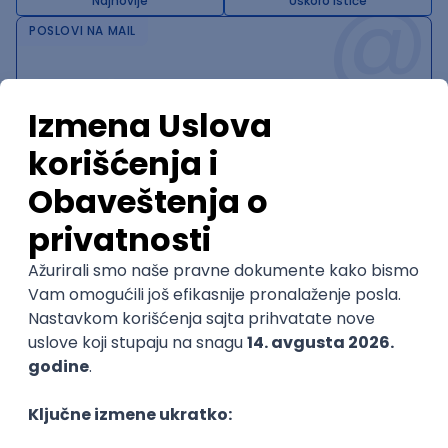
@
Najnovije
Uskoro ističe
POSLOVI NA MAIL
KATEGORIJA
TEHNOLOGIJA
POSLODAVAC
GRAD
SENIORITET
NAČIN RADA
Najnoviji poslovi svakog dana u tvom
inboxu
Prijavi se
Trenutno nema oglasa po traženim kriterijumima
pretrage.
Pogledaj slične oglase ili izmeni kriterijume pretrage
OGLASI PO KRITERIJUMU Varnish
Software Engineer, Engineering