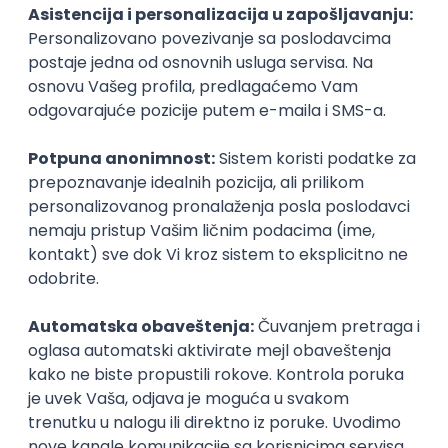
Productivity
Arista Networks
Remote
18.08.2026.
MySQL
Linux
Unix
JavaScript
C++
Java
ElasticSearch
Varnish
Python
Ansible
Jenkins
REST
C
Cloud
Kubernetes
Intermediate
Istaknuti poslodavci