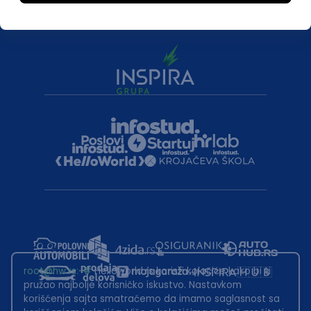
root@hw.rs
:~#
Helloworld.rs koristi kolačiće kako bi ti
pružao najbolje korisničko iskustvo. Nastavkom
korišćenja sajta smatraćemo da imamo saglasnost sa