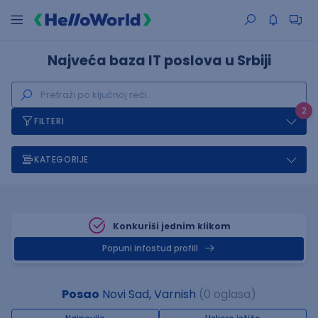
Najveća baza IT poslova u Srbiji
2
FILTERI
KATEGORIJE
Konkuriši jednim klikom
Popuni infostud profill
Posao
Novi Sad, Varnish
(0 oglasa)