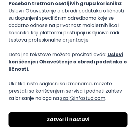
transparentnost domaćeg IT tržišta rada i
efikasno spajamo kandidate i poslodavce.
O nama
Za poslodavce
Uslovi korišćenja
Politika privatnosti
Uklonjeni profili poslodavaca
Za medije
Kontakt
Druželjubivi smo!