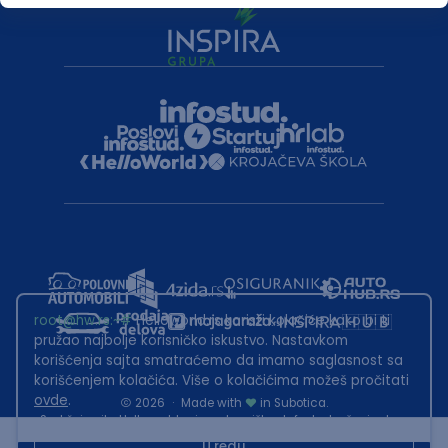
root@hw.rs
:~#
Helloworld.rs koristi kolačiće kako bi ti
pružao najbolje korisničko iskustvo. Nastavkom
korišćenja sajta smatraćemo da imamo saglasnost sa
korišćenjem kolačića. Više o kolačićima možeš pročitati
ovde
.
2026
·
Made with
in Subotica.
Sadržaj sajta Helloworld.rs je u vlasništvu Infostud rešenja d.o.o.
Subotica. Zabranjeno je njegovo preuzimanje bez dozvole.
U redu