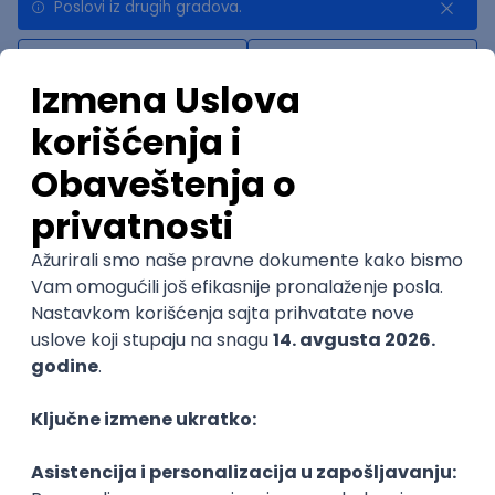
Poslovi iz drugih gradova.
Najnovije
Uskoro ističe
.NET Software Developer
Factory World Wide
3
Beograd
09.08.2026.
.NET
SQL
PostgreSQL
WEB API
OOP
RESTful
@
Microservices
Senior
POSLOVI NA MAIL
KATEGORIJA
TEHNOLOGIJA
POSLODAVAC
GRAD
SENIORITET
NAČIN RADA
Najnoviji poslovi svakog dana u tvom