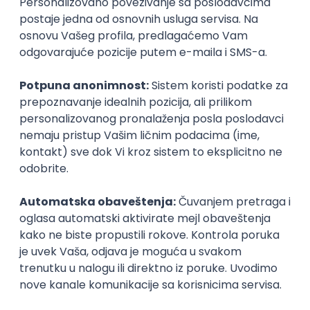
inboxu
Prijavi se
Istaknuti poslodavci
Okupljamo IT zajednicu, podižemo