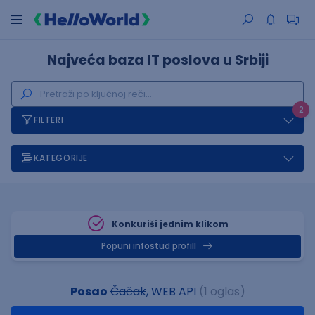
Najveća baza IT poslova u Srbiji
2
FILTERI
KATEGORIJE
Konkuriši jednim klikom
Popuni infostud profill
Posao
Čačak
, WEB API
(1 oglas)