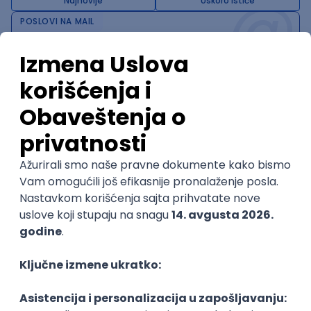
@
Najnovije
Uskoro ističe
POSLOVI NA MAIL
KATEGORIJA
TEHNOLOGIJA
POSLODAVAC
GRAD
SENIORITET
NAČIN RADA
Najnoviji poslovi svakog dana u tvom
inboxu
Prijavi se
Trenutno nema oglasa po traženim kriterijumima
pretrage.
Pogledaj slične oglase ili izmeni kriterijume pretrage
OGLASI PO KRITERIJUMU Webpack
(Senior) Frontend Developer - Angular