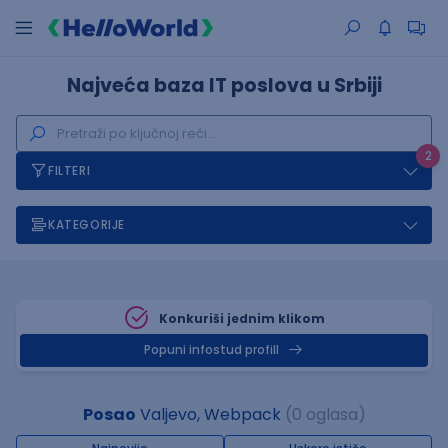
Najveća baza IT poslova u Srbiji
2
FILTERI
KATEGORIJE
Konkuriši jednim klikom
Popuni infostud profill
Posao
Valjevo, Webpack
(0 oglasa)