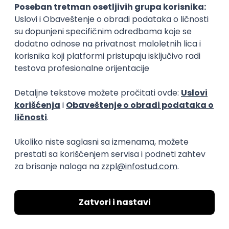
transparentnost domaćeg IT tržišta rada i
efikasno spajamo kandidate i poslodavce.
O nama
Za poslodavce
Uslovi korišćenja
Politika privatnosti
Uklonjeni profili poslodavaca
Za medije
Kontakt
Druželjubivi smo!