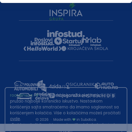
root@hw.rs
:~#
Helloworld.rs koristi kolačiće kako bi ti
pružao najbolje korisničko iskustvo. Nastavkom
korišćenja sajta smatraćemo da imamo saglasnost sa
korišćenjem kolačića. Više o kolačićima možeš pročitati
ovde
.
2026
·
Made with
in Subotica.
Sadržaj sajta Helloworld.rs je u vlasništvu Infostud rešenja d.o.o.
Subotica. Zabranjeno je njegovo preuzimanje bez dozvole.