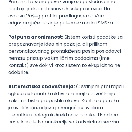
Netguru
Remote
18.08.2026.
Angular
TypeScript
Oauth
Webpack
Senior
Istaknuti poslodavci
Okupljamo IT zajednicu, podižemo