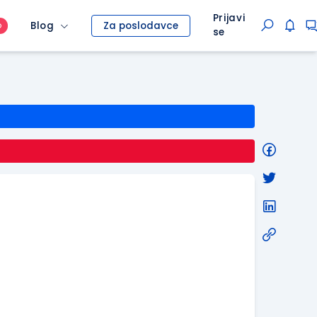
Prijavi
Blog
Za poslodavce
O
se