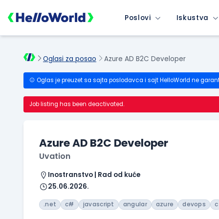
Poslovi
Iskustva
Oglasi za posao
Azure AD B2C Developer
Oglas je preuzet sa sajta poslodavca i sajt HelloWorld ne garan
Job listing has been deactivated.
Azure AD B2C Developer
Uvation
Inostranstvo | Rad od kuće
25.06.2026.
.net
c#
javascript
angular
azure
devops
c