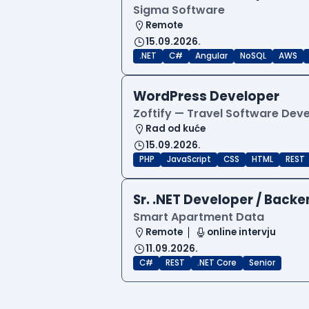
Sigma Software
Remote
15.09.2026.
.NET
C#
Angular
NoSQL
AWS
WordPress Developer
Zoftify — Travel Software De
Rad od kuće
15.09.2026.
PHP
JavaScript
CSS
HTML
REST
Sr. .NET Developer / Back
Smart Apartment Data
Remote
online intervju
11.09.2026.
C#
REST
.NET Core
Senior