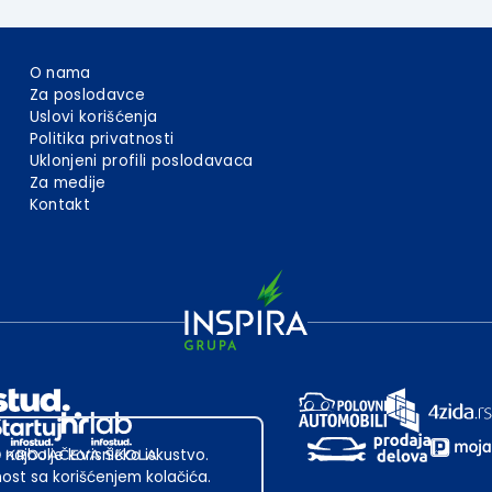
O nama
Za poslodavce
Uslovi korišćenja
Politika privatnosti
Uklonjeni profili poslodavaca
Za medije
Kontakt
 najbolje korisničko iskustvo.
st sa korišćenjem kolačića.