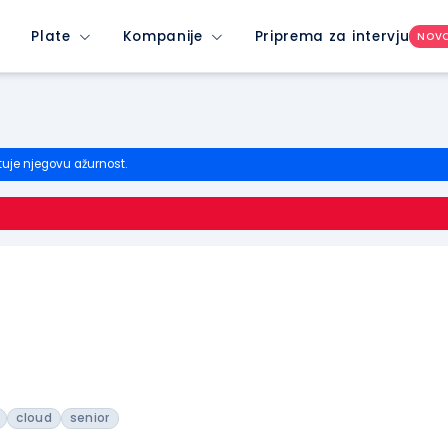
Plate
Kompanije
Priprema za intervju
NOV
tuje njegovu ažurnost.
cloud
senior