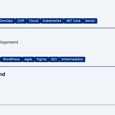
DevOps
OOP
Cloud
Kubernetes
.NET Core
Senior
velopment
WordPress
Agile
Figma
SEO
Intermediate
end