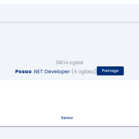
Slični oglasi
Posao
.NET Developer
(4 oglasa)
Pretraga
OP
RESTful
Microservices
Senior