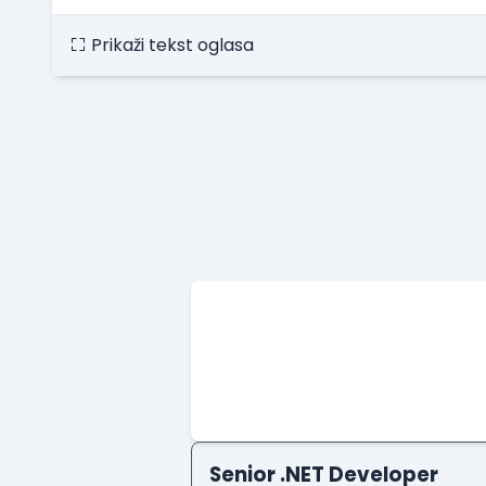
Prikaži tekst oglasa
.NET Software Developer
Factory World Wide
Beograd
09.08.2026.
.NET
SQL
PostgreSQL
WEB API
O
Senior .NET Developer