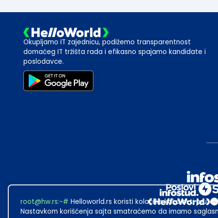
Okupljamo IT zajednicu, podižemo transparentnost
domaćeg IT tržišta rada i efikasno spajamo kandidate i
poslodavce.
root@hw.rs
:~#
Helloworld.rs koristi kolačiće kako bi ti pružao
Nastavkom korišćenja sajta smatraćemo da imamo saglasno