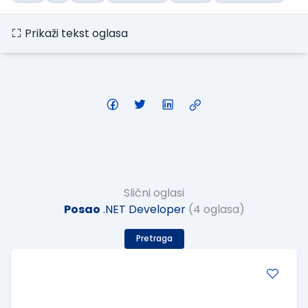
Prikaži tekst oglasa
Slični oglasi
Posao
.NET Developer
(4 oglasa)
Pretraga
.NET Software Developer
Factory World Wide
Beograd