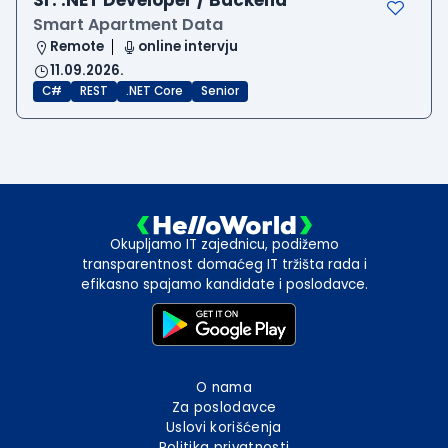
Sr. .NET Developer / Backend
Smart Apartment Data
Remote
online intervju
11.09.2026.
C#
REST
.NET Core
Senior
Okupljamo IT zajednicu, podižemo
transparentnost domaćeg IT tržišta rada i
efikasno spajamo kandidate i poslodavce.
O nama
Za poslodavce
Uslovi korišćenja
Politika privatnosti