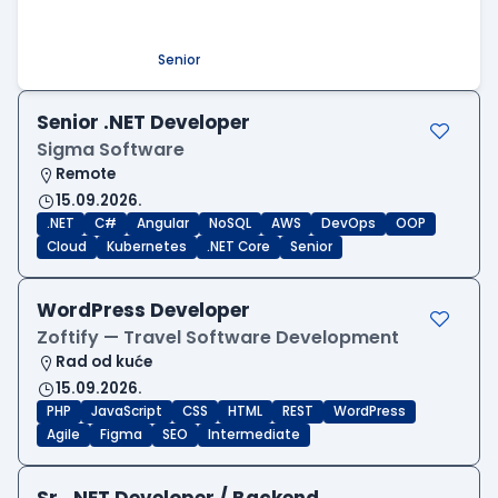
09.08.2026.
.NET
SQL
PostgreSQL
WEB API
OOP
RESTful
Microservices
Senior
Senior .NET Developer
Sigma Software
Remote
15.09.2026.
.NET
C#
Angular
NoSQL
AWS
DevOps
OOP
Cloud
Kubernetes
.NET Core
Senior
WordPress Developer
Zoftify — Travel Software Development
Rad od kuće
15.09.2026.
PHP
JavaScript
CSS
HTML
REST
WordPress
Agile
Figma
SEO
Intermediate