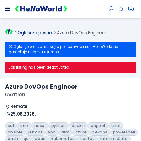
Oglasi za posao
Azure DevOps Engineer
Oglas je preuzet sa sajta poslodavca i sajt HelloWorld ne
garantuje njegovu ažurnost.
Job listing has been deactivated.
Azure DevOps Engineer
Uvation
Remote
25.06.2026.
sql
linux
nosql
python
docker
puppet
chef
ansible
jenkins
vpn
arm
azure
devops
powershell
bash
qa
cloud
kubernetes
centos
intermediate