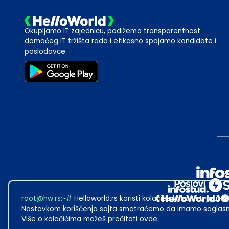
Okupljamo IT zajednicu, podižemo transparentnost
domaćeg IT tržišta rada i efikasno spajamo kandidate i
poslodavce.
root@hw.rs
:~#
Helloworld.rs koristi kolačiće kako bi ti pružao
Nastavkom korišćenja sajta smatraćemo da imamo saglasno
Više o kolačićima možeš pročitati
ovde
.