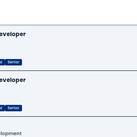
eveloper
ul
Senior
eveloper
ul
Senior
velopment