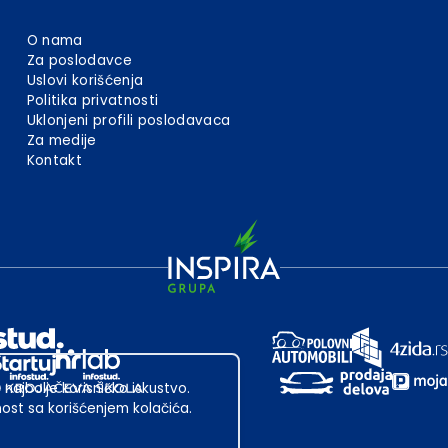
O nama
Za poslodavce
Uslovi korišćenja
Politika privatnosti
Uklonjeni profili poslodavaca
Za medije
Kontakt
 najbolje korisničko iskustvo.
st sa korišćenjem kolačića.