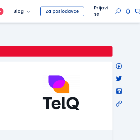
Prijavi
Blog
Za poslodavce
O
se