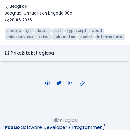
Beograd
Beograd: Omladinskih brigada 90e
20.06.2026.
node.js
git
docker
rest
typescript
cloud
microservices
kafka
kubernetes
senior
intermediate
Prikaži tekst oglasa
Slični oglasi
Posao
Software Developer / Programmer /