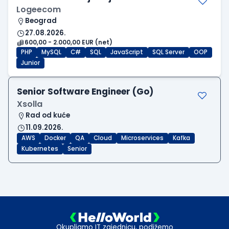
Logeecom
Beograd
27.08.2026.
600,00 - 2.000,00 EUR (net)
PHP
MySQL
C#
SQL
JavaScript
SQL Server
OOP
Junior
Senior Software Engineer (Go)
Xsolla
Rad od kuće
11.09.2026.
AWS
Docker
QA
Cloud
Microservices
Kafka
Kubernetes
Senior
Okupljamo IT zajednicu, podižemo