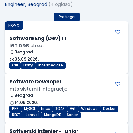
Engineer, Beograd
(4 oglasa)
Pretraga
NOVO
Software Eng (Dev) III
IGT D&B d.o.o.
Beograd
06.09.2026.
C#
Unity
Intermediate
Software Developer
mts sistemi i integracije
Beograd
14.08.2026.
PHP
MySQL
Linux
SOAP
Git
Windows
Docker
REST
Laravel
MongoDB
Senior
Softverski inženjer - junior