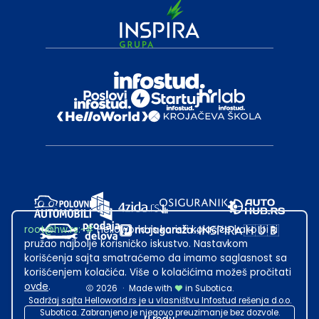
root@hw.rs
:~#
Helloworld.rs koristi kolačiće kako bi ti
pružao najbolje korisničko iskustvo. Nastavkom
korišćenja sajta smatraćemo da imamo saglasnost sa
korišćenjem kolačića. Više o kolačićima možeš pročitati
ovde
.
2026
·
Made with
in Subotica.
Sadržaj sajta Helloworld.rs je u vlasništvu Infostud rešenja d.o.o.
Subotica. Zabranjeno je njegovo preuzimanje bez dozvole.