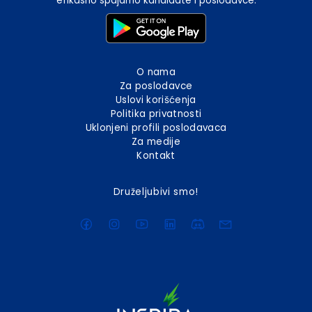
efikasno spajamo kandidate i poslodavce.
O nama
Za poslodavce
Uslovi korišćenja
Politika privatnosti
Uklonjeni profili poslodavaca
Za medije
Kontakt
Druželjubivi smo!