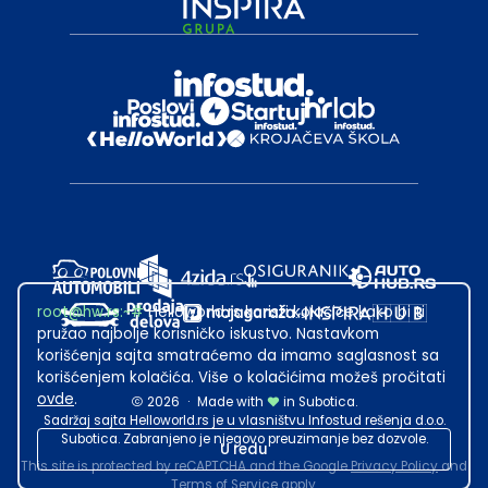
root@hw.rs
:~#
Helloworld.rs koristi kolačiće kako bi ti
pružao najbolje korisničko iskustvo. Nastavkom
korišćenja sajta smatraćemo da imamo saglasnost sa
korišćenjem kolačića. Više o kolačićima možeš pročitati
ovde
.
2026
·
Made with
in Subotica.
Sadržaj sajta Helloworld.rs je u vlasništvu Infostud rešenja d.o.o.
Subotica. Zabranjeno je njegovo preuzimanje bez dozvole.
U redu
This site is protected by reCAPTCHA and the Google
Privacy Policy
and
Terms of Service
apply.