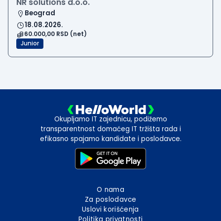
NR solutions d.o.o.
Beograd
18.08.2026.
60.000,00 RSD (net)
Junior
Okupljamo IT zajednicu, podižemo
transparentnost domaćeg IT tržišta rada i
efikasno spajamo kandidate i poslodavce.
O nama
Za poslodavce
Uslovi korišćenja
Politika privatnosti