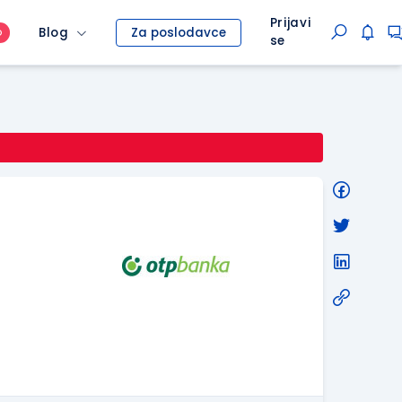
Prijavi
Blog
Za poslodavce
O
se