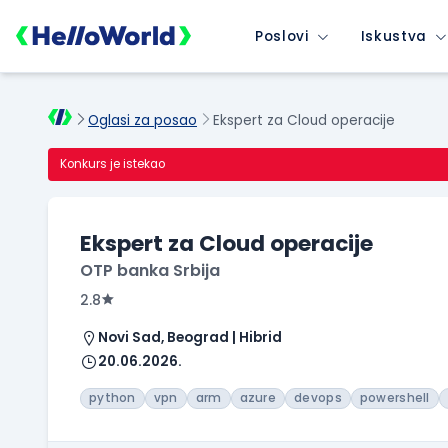
Poslovi
Iskustva
Oglasi za posao
Ekspert za Cloud operacije
Konkurs je istekao
Ekspert za Cloud operacije
OTP banka Srbija
2.8
Novi Sad, Beograd | Hibrid
20.06.2026.
python
vpn
arm
azure
devops
powershell