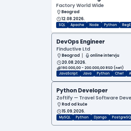
Factory World Wide
Beograd
12.08.2026.
SQL
Apache
Node
Python
RegE
DevOps Engineer
Finductive Ltd
Beograd
online intervju
20.08.2026.
190.000,00 - 200.000,00 RSD (net)
JavaScript
Java
Python
Chef
A
Python Developer
Zoftify — Travel Software De
Rad od kuće
15.09.2026.
MySQL
Python
Django
PostgreSQ