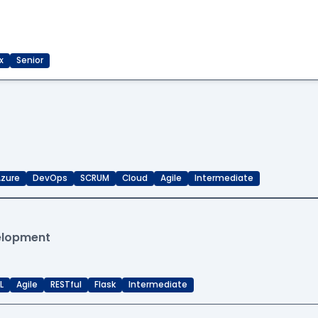
x
Senior
zure
DevOps
SCRUM
Cloud
Agile
Intermediate
velopment
L
Agile
RESTful
Flask
Intermediate