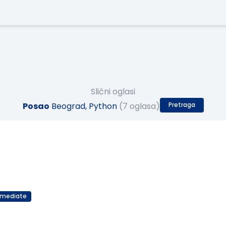
Slični oglasi
Posao
Beograd, Python
(7 oglasa)
Pretraga
rmediate