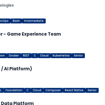
ologies
evOps
Bash
Intermediate
er - Game Experience Team
hon
Docker
REST
C
Cloud
Kubernetes
Senior
/ AI Platform)
L
Foundation
C
Cloud
Composer
React Native
Senior
M Data Platform