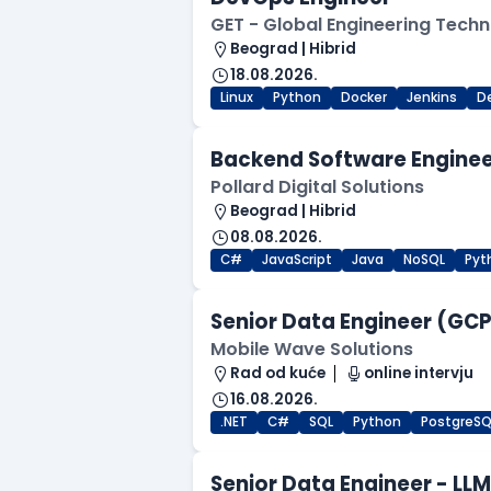
GET - Global Engineering Techn
Beograd | Hibrid
18.08.2026.
Linux
Python
Docker
Jenkins
D
Backend Software Engine
Pollard Digital Solutions
Beograd | Hibrid
08.08.2026.
C#
JavaScript
Java
NoSQL
Pyt
Senior Data Engineer (GCP 
Mobile Wave Solutions
Rad od kuće
online intervju
16.08.2026.
.NET
C#
SQL
Python
PostgreSQ
Senior Data Engineer - LL