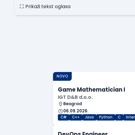
Prikaži tekst oglasa
NOVO
Game Mathematician I
IGT D&B d.o.o.
Beograd
06.09.2026.
C#
C++
Java
Python
C
Inte
DevOps Engineer