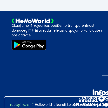
Okupljamo IT zajednicu, podižemo transparentnost
domaćeg IT tržišta rada i efikasno spajamo kandidate i
poslodavce.
root@hw.rs
:~#
Helloworld.rs koristi kolačiće kako bi ti pružao