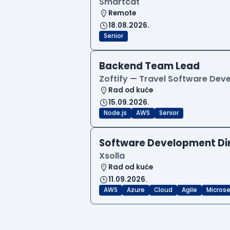
Smartcat
Remote
18.08.2026.
Senior
Backend Team Lead
Zoftify — Travel Software De
Rad od kuće
15.09.2026.
Node.js
AWS
Senior
Software Development Di
Xsolla
Rad od kuće
11.09.2026.
AWS
Azure
Cloud
Agile
Microse