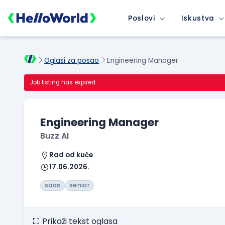
Poslovi
Iskustva
Oglasi za posao
Engineering Manager
Job listing has expired
Engineering Manager
Buzz AI
Rad od kuće
17.06.2026.
saas
senior
Prikaži tekst oglasa