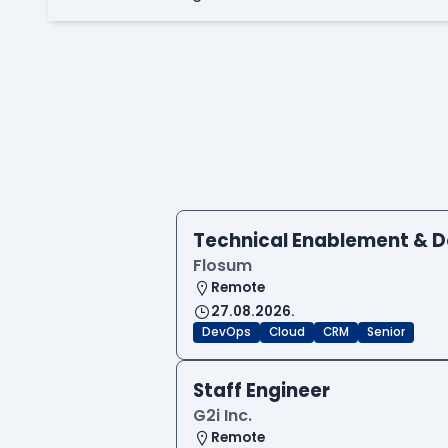
Technical Enablement & 
Flosum
Remote
27.08.2026.
DevOps
Cloud
CRM
Senior
Staff Engineer
G2i Inc.
Remote