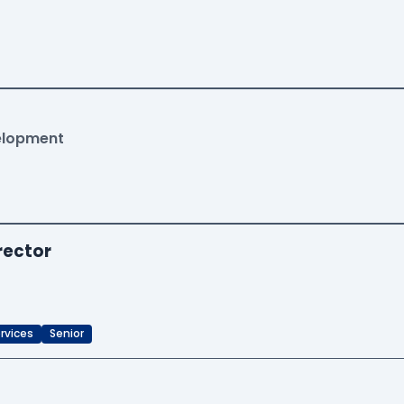
velopment
rector
rvices
Senior