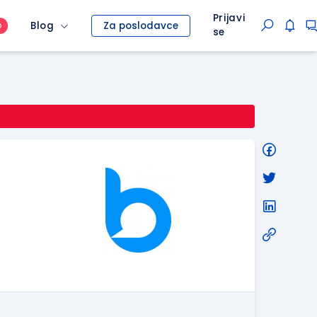
Prijavi
Blog
Za poslodavce
O
se