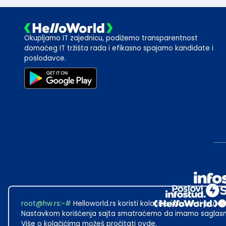
Okupljamo IT zajednicu, podižemo transparentnost
domaćeg IT tržišta rada i efikasno spajamo kandidate i
poslodavce.
root@hw.rs
:~#
Helloworld.rs koristi kolačiće kako bi ti pružao
Nastavkom korišćenja sajta smatraćemo da imamo saglasno
Više o kolačićima možeš pročitati
ovde
.