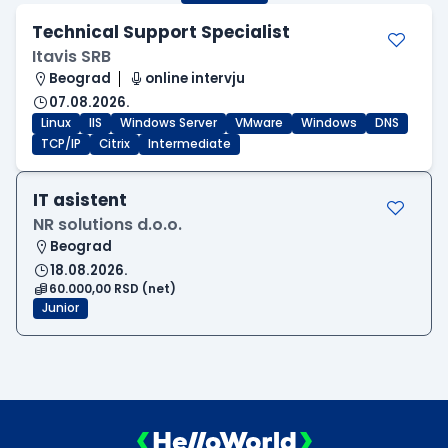
Technical Support Specialist
Itavis SRB
Beograd
online intervju
07.08.2026.
Linux
IIS
Windows Server
VMware
Windows
DNS
TCP/IP
Citrix
Intermediate
IT asistent
NR solutions d.o.o.
Beograd
18.08.2026.
60.000,00 RSD (net)
Junior