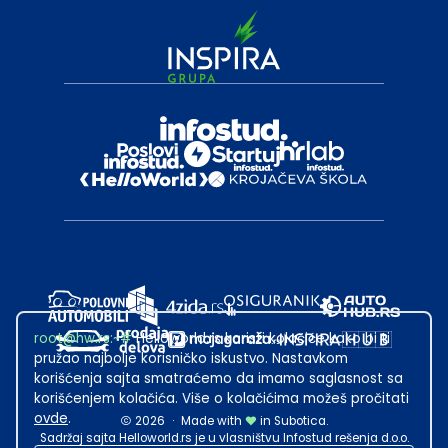
root@hw.rs
:~#
Helloworld.rs koristi kolačiće kako bi ti
pružao najbolje korisničko iskustvo. Nastavkom
korišćenja sajta smatraćemo da imamo saglasnost sa
korišćenjem kolačića. Više o kolačićima možeš pročitati
ovde
.
2026
·
Made with
in Subotica.
Sadržaj sajta Helloworld.rs je u vlasništvu Infostud rešenja d.o.o.