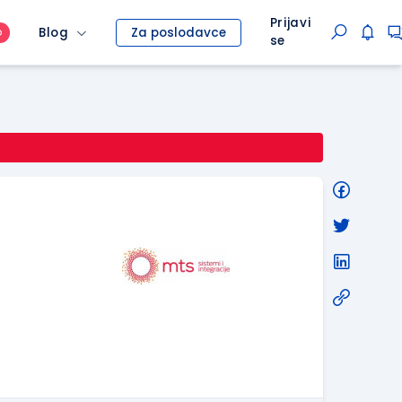
Prijavi
Blog
Za poslodavce
O
se