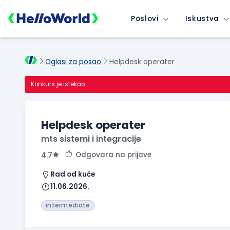
Poslovi
Iskustva
Oglasi za posao
Helpdesk operater
Konkurs je istekao
Helpdesk operater
mts sistemi i integracije
Odgovara na prijave
4.7
Rad od kuće
11.06.2026.
intermediate