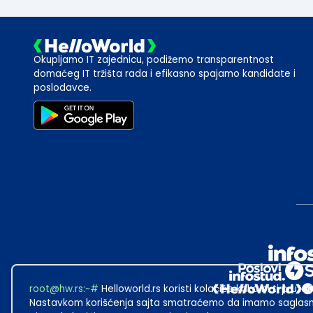
Okupljamo IT zajednicu, podižemo transparentnost
domaćeg IT tržišta rada i efikasno spajamo kandidate i
poslodavce.
root@hw.rs
:~#
Helloworld.rs koristi kolačiće kako bi ti pružao
Nastavkom korišćenja sajta smatraćemo da imamo saglasno