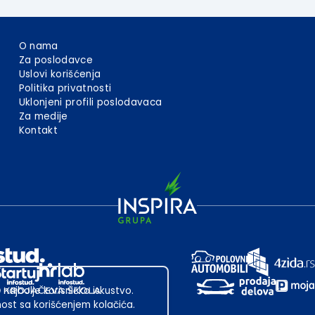
O nama
Za poslodavce
Uslovi korišćenja
Politika privatnosti
Uklonjeni profili poslodavaca
Za medije
Kontakt
 najbolje korisničko iskustvo.
st sa korišćenjem kolačića.