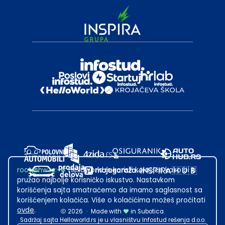
root@hw.rs
:~#
Helloworld.rs koristi kolačiće kako bi ti
pružao najbolje korisničko iskustvo. Nastavkom
korišćenja sajta smatraćemo da imamo saglasnost sa
korišćenjem kolačića. Više o kolačićima možeš pročitati
ovde
.
2026
·
Made with
in Subotica.
Sadržaj sajta Helloworld.rs je u vlasništvu Infostud rešenja d.o.o.