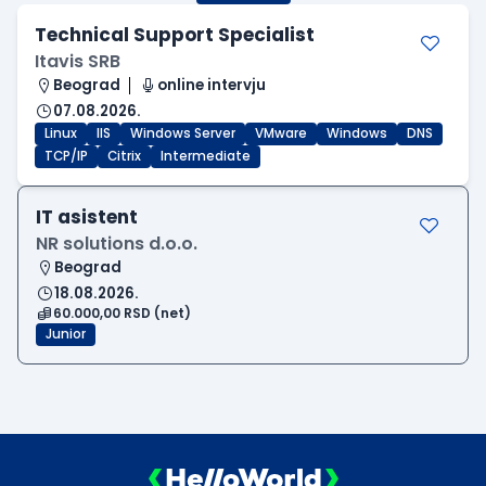
Technical Support Specialist
Itavis SRB
Beograd
online intervju
07.08.2026.
Linux
IIS
Windows Server
VMware
Windows
DNS
TCP/IP
Citrix
Intermediate
IT asistent
NR solutions d.o.o.
Beograd
18.08.2026.
60.000,00 RSD (net)
Junior