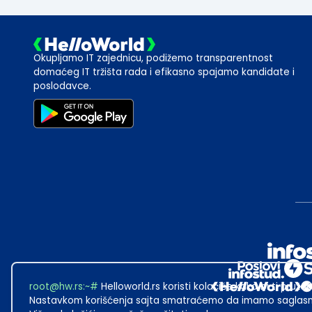
Okupljamo IT zajednicu, podižemo transparentnost
domaćeg IT tržišta rada i efikasno spajamo kandidate i
poslodavce.
root@hw.rs
:~#
Helloworld.rs koristi kolačiće kako bi ti pružao
Nastavkom korišćenja sajta smatraćemo da imamo saglasno