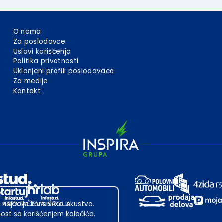
O nama
Za poslodavce
Uslovi korišćenja
Politika privatnosti
Uklonjeni profili poslodavaca
Za medije
Kontakt
 najbolje korisničko iskustvo.
st sa korišćenjem kolačića.