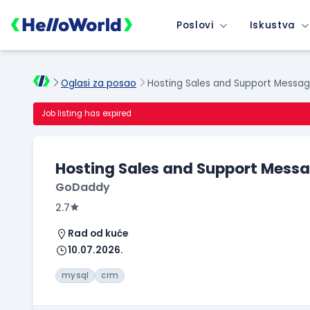
Poslovi
Iskustva
Oglasi za posao
Hosting Sales and Support Messag
Job listing has expired
Hosting Sales and Support Mess
GoDaddy
2.7
Rad od kuće
10.07.2026.
mysql
crm