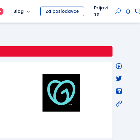
Prijavi
Blog
Za poslodavce
O
se