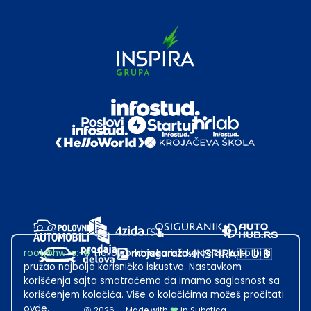
root@hw.rs
:~#
Helloworld.rs koristi kolačiće kako bi ti
pružao najbolje korisničko iskustvo. Nastavkom
korišćenja sajta smatraćemo da imamo saglasnost sa
korišćenjem kolačića. Više o kolačićima možeš pročitati
ovde
.
2026
·
Made with
in Subotica.