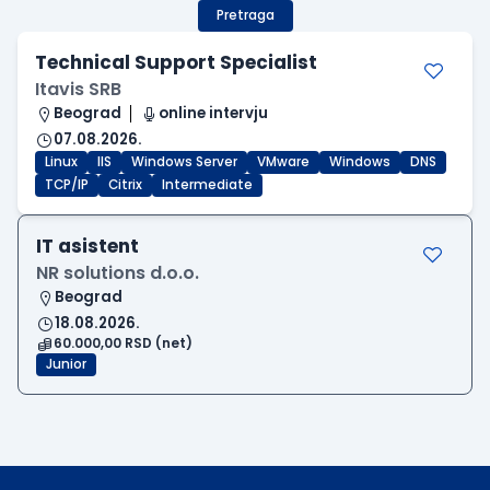
Pretraga
Technical Support Specialist
Itavis SRB
Beograd
online intervju
07.08.2026.
Linux
IIS
Windows Server
VMware
Windows
DNS
TCP/IP
Citrix
Intermediate
IT asistent
NR solutions d.o.o.
Beograd
18.08.2026.
60.000,00 RSD (net)
Junior