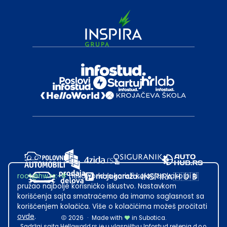
root@hw.rs
:~#
Helloworld.rs koristi kolačiće kako bi ti
pružao najbolje korisničko iskustvo. Nastavkom
korišćenja sajta smatraćemo da imamo saglasnost sa
korišćenjem kolačića. Više o kolačićima možeš pročitati
ovde
.
2026
·
Made with
in Subotica.
Sadržaj sajta Helloworld.rs je u vlasništvu Infostud rešenja d.o.o.