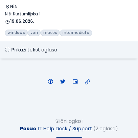
Niš
Niš: Kuršumlijska 1
19.06.2026.
windows
vpn
macos
intermediate
Prikaži tekst oglasa
Slični oglasi
Posao
IT Help Desk / Support
(2 oglasa)