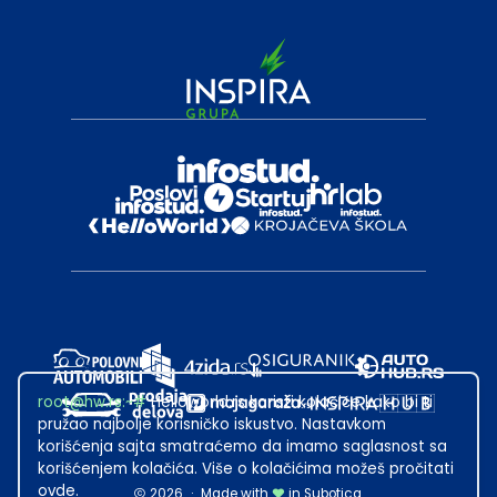
root@hw.rs
:~#
Helloworld.rs koristi kolačiće kako bi ti
pružao najbolje korisničko iskustvo. Nastavkom
korišćenja sajta smatraćemo da imamo saglasnost sa
korišćenjem kolačića. Više o kolačićima možeš pročitati
ovde
.
2026
·
Made with
in Subotica.