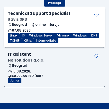
Pretraga
Technical Support Specialist
Itavis SRB
Beograd
online intervju
07.08.2026.
Linux
IIS
Windows Server
VMware
Windows
DNS
TCP/IP
Citrix
Intermediate
IT asistent
NR solutions d.o.o.
Beograd
18.08.2026.
60.000,00 RSD (net)
Junior