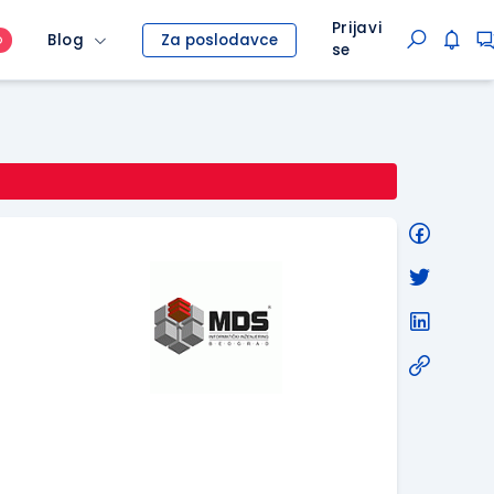
Prijavi
Blog
Za poslodavce
O
se