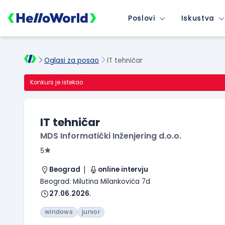
Poslovi
Iskustva
Oglasi za posao
IT tehničar
Konkurs je istekao
IT tehničar
MDS Informatički Inženjering d.o.o.
5
Beograd
online intervju
Beograd: Milutina Milankovića 7d
27.06.2026.
windows
junior