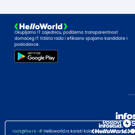
Okupljamo IT zajednicu, podižemo transparentnost
domaćeg IT tržišta rada i efikasno spajamo kandidate i
poslodavce.
root@hw.rs
:~#
Helloworld.rs koristi kolačiće kako bi ti pružao