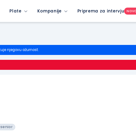
Plate
Kompanije
Priprema za intervju
NOV
tuje njegovu ažurnost.
senior