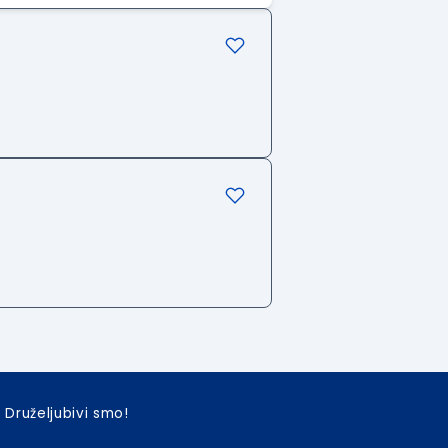
Druželjubivi smo!