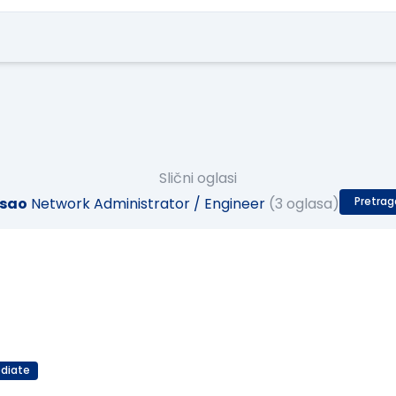
Slični oglasi
sao
Network Administrator / Engineer
(3 oglasa)
Pretrag
diate