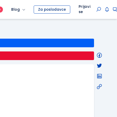
Prijavi
Blog
Za poslodavce
O
se