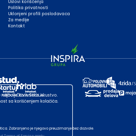
Uslovi korišćenja
Politika privatnosti
Uklonjeni profili poslodavaca
Za medije
Kontakt
 najbolje korisničko iskustvo.
st sa korišćenjem kolačića.
ubotica. Zabranjeno je njegovo preuzimanje bez dozvole.