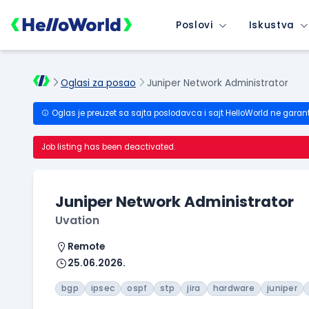
Poslovi
Iskustva
Oglasi za posao
Juniper Network Administrator
Oglas je preuzet sa sajta poslodavca i sajt HelloWorld ne garan
Job listing has been deactivated.
Juniper Network Administrator
Uvation
Remote
25.06.2026.
bgp
ipsec
ospf
stp
jira
hardware
juniper