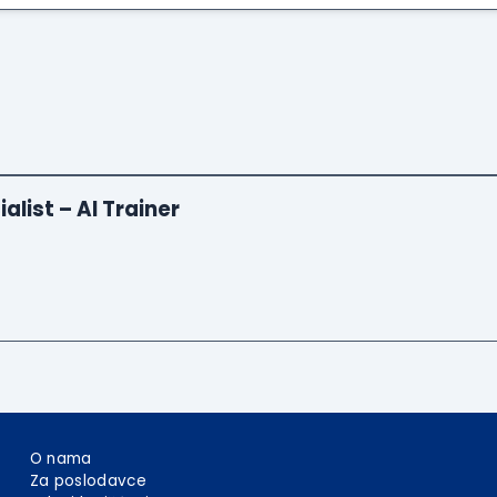
list – AI Trainer
O nama
Za poslodavce