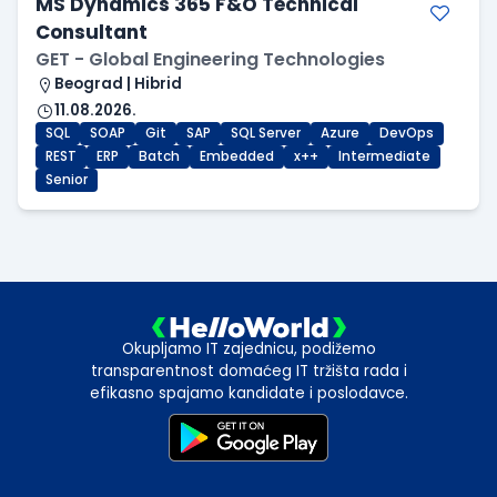
MS Dynamics 365 F&O Technical
Consultant
GET - Global Engineering Technologies
Beograd | Hibrid
11.08.2026.
SQL
SOAP
Git
SAP
SQL Server
Azure
DevOps
REST
ERP
Batch
Embedded
x++
Intermediate
Senior
Okupljamo IT zajednicu, podižemo
transparentnost domaćeg IT tržišta rada i
efikasno spajamo kandidate i poslodavce.