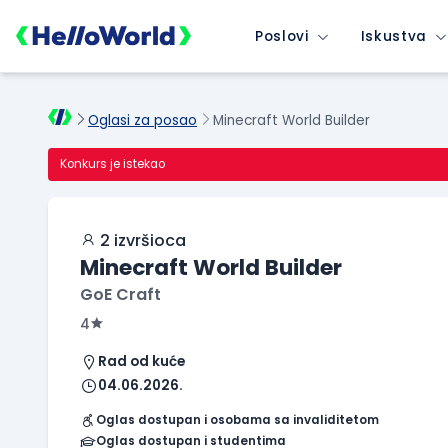
Poslovi
Iskustva
Oglasi za posao
Minecraft World Builder
Konkurs je istekao
2 izvršioca
Minecraft World Builder
GoE Craft
4
Rad od kuće
04.06.2026.
Oglas dostupan i osobama sa invaliditetom
Oglas dostupan i studentima