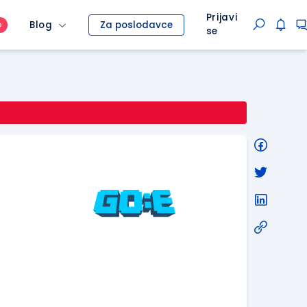
Prijavi
Blog
Za poslodavce
O
se