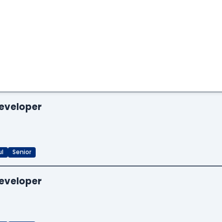
eveloper
ul
Senior
eveloper