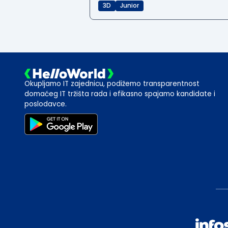
3D
Junior
Okupljamo IT zajednicu, podižemo transparentnost
domaćeg IT tržišta rada i efikasno spajamo kandidate i
poslodavce.