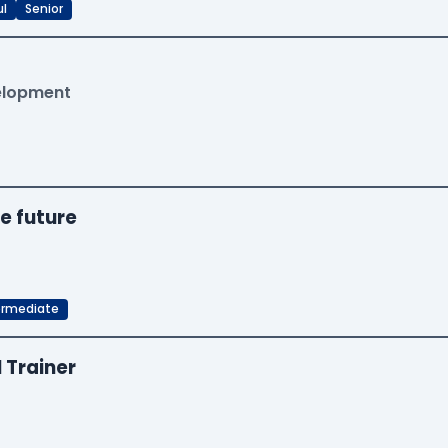
ul
Senior
velopment
e future
ermediate
I Trainer