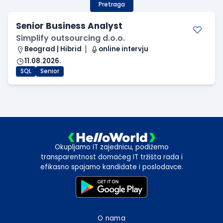
Pretraga
Senior Business Analyst
Simplify outsourcing d.o.o.
Beograd | Hibrid
online intervju
11.08.2026.
SQL
Senior
Okupljamo IT zajednicu, podižemo
transparentnost domaćeg IT tržišta rada i
efikasno spajamo kandidate i poslodavce.
O nama