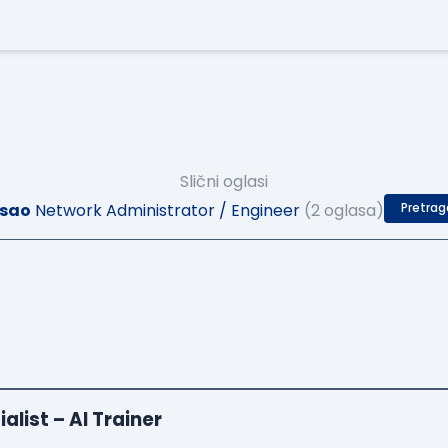
Slični oglasi
sao
Network Administrator / Engineer
(2 oglasa)
Pretrag
list – AI Trainer