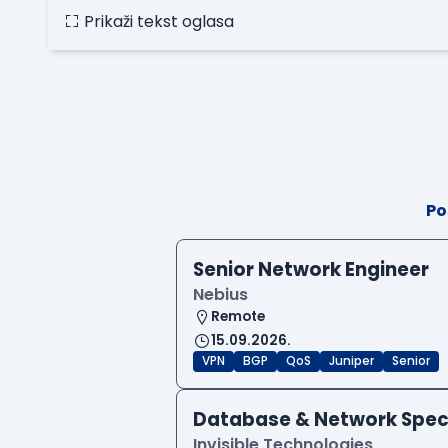
Prikaži tekst oglasa
Po
Senior Network Engineer
Nebius
Remote
15.09.2026.
VPN
BGP
QoS
Juniper
Senior
Database & Network Specia
Invisible Technologies