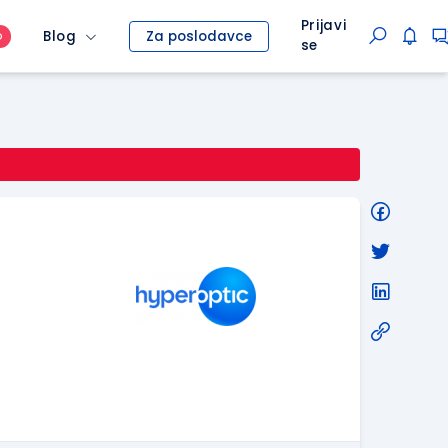
Prijavi
Blog
Za poslodavce
O
se