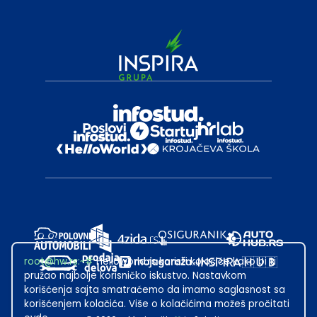
root@hw.rs
:~#
Helloworld.rs koristi kolačiće kako bi ti
pružao najbolje korisničko iskustvo. Nastavkom
korišćenja sajta smatraćemo da imamo saglasnost sa
korišćenjem kolačića. Više o kolačićima možeš pročitati