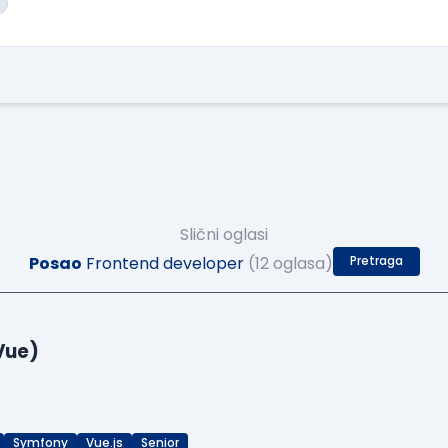
Slični oglasi
Posao
Frontend developer
(12 oglasa)
Pretraga
Vue)
Symfony
Vue.js
Senior