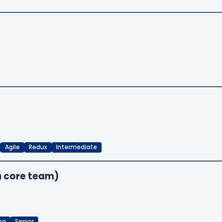
Agile
Redux
Intermediate
n core team)
ma
Senior