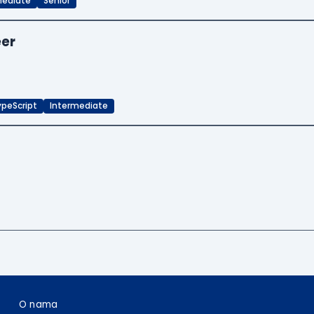
mediate
Senior
eer
ypeScript
Intermediate
O nama