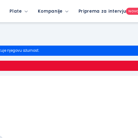
Plate
Kompanije
Priprema za intervju
NOV
tuje njegovu ažurnost.