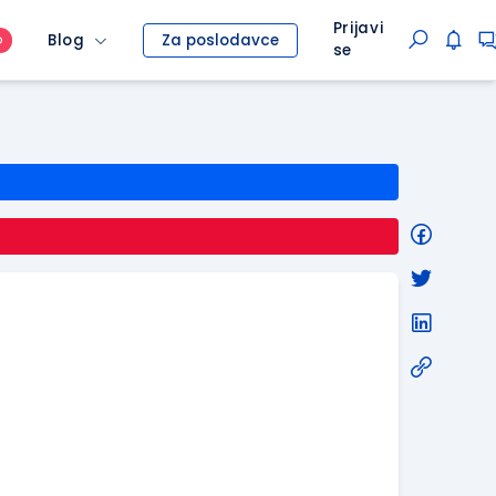
Prijavi
Blog
Za poslodavce
O
se