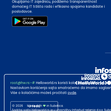
Okupljamo IT zajednicu, podižemo transparentnost
domaćeg IT tržišta rada i efikasno spajamo kandidate i
poslodavce.
root@hw.rs
:~#
Helloworld.rs koristi kolačiće kako bi ti pružao
Nastavkom korišćenja sajta smatraćemo da imamo saglasno
Više o kolačićima možeš pročitati
ovde
.
2026
·
Made with
U redu
in Subotica.
Sadržaj sajta Helloworld.rs je u vlasništvu Infostud rešenja d.o.o. S