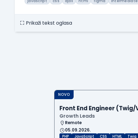
javascript
css
ajax
html
figma
intermediate
Prikaži tekst oglasa
NOVO
Front End Engineer (Twig/
Growth Leads
Remote
05.09.2026.
PHP
JavaScript
CSS
HTML
Twig