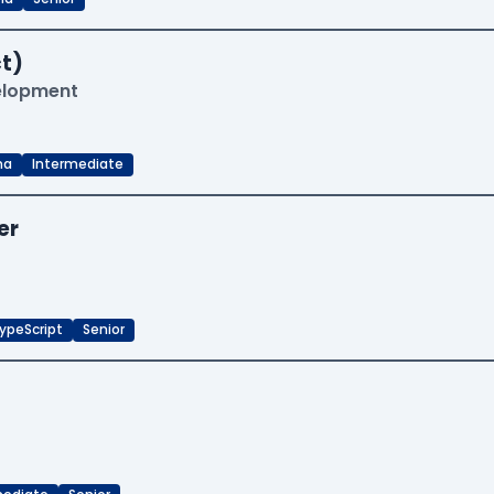
t)
velopment
ma
Intermediate
er
ypeScript
Senior