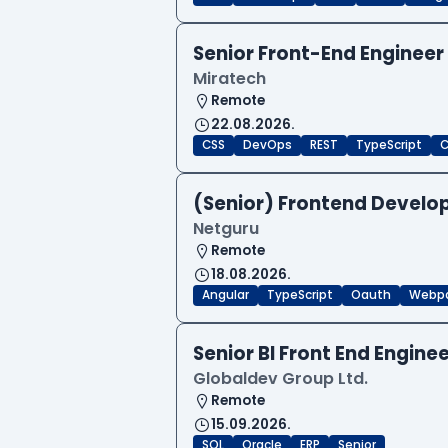
Senior Front-End Engineer
Miratech
Remote
22.08.2026.
CSS
DevOps
REST
TypeScript
C
(Senior) Frontend Develop
Netguru
Remote
18.08.2026.
Angular
TypeScript
Oauth
Webp
Senior BI Front End Engine
Globaldev Group Ltd.
Remote
15.09.2026.
SQL
Oracle
ERP
Senior