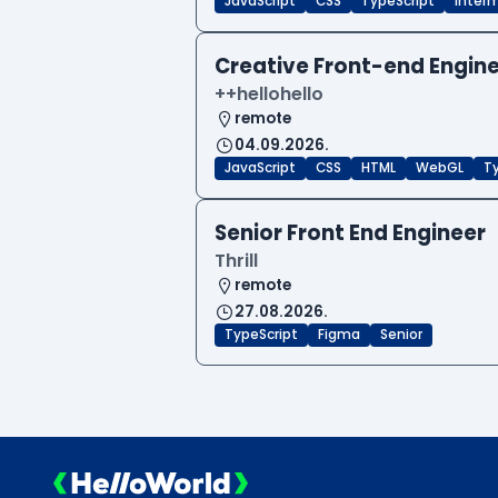
JavaScript
CSS
TypeScript
Inter
Creative Front-end Engin
++hellohello
remote
04.09.2026.
JavaScript
CSS
HTML
WebGL
T
Senior Front End Engineer
Thrill
remote
27.08.2026.
TypeScript
Figma
Senior