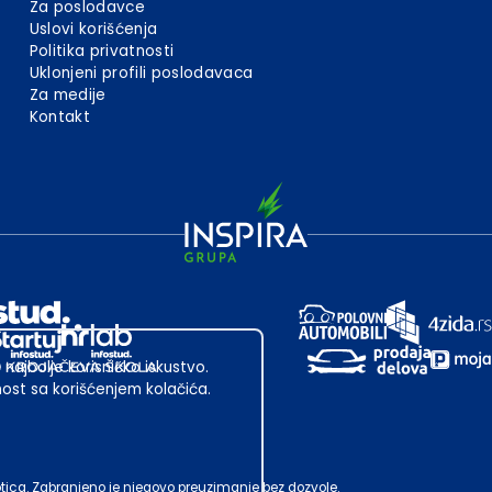
Za poslodavce
Uslovi korišćenja
Politika privatnosti
Uklonjeni profili poslodavaca
Za medije
Kontakt
 najbolje korisničko iskustvo.
st sa korišćenjem kolačića.
ubotica. Zabranjeno je njegovo preuzimanje bez dozvole.