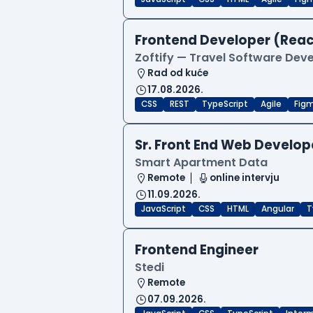
Frontend Developer (Reac
Zoftify — Travel Software De
Rad od kuće
17.08.2026.
CSS
REST
TypeScript
Agile
Fig
Sr. Front End Web Develop
Smart Apartment Data
Remote
online intervju
11.09.2026.
JavaScript
CSS
HTML
Angular
T
Frontend Engineer
Stedi
Remote
07.09.2026.