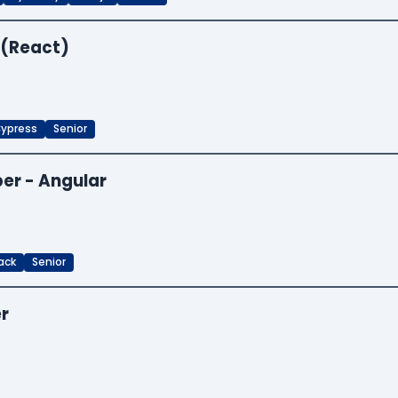
 (React)
ypress
Senior
er - Angular
ack
Senior
er