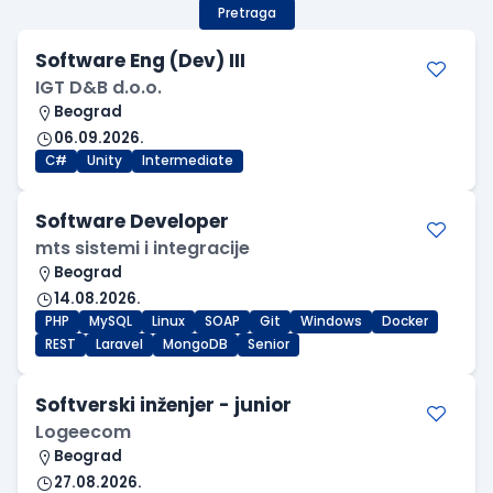
Pretraga
Software Eng (Dev) III
IGT D&B d.o.o.
Beograd
06.09.2026.
C#
Unity
Intermediate
Software Developer
mts sistemi i integracije
Beograd
14.08.2026.
PHP
MySQL
Linux
SOAP
Git
Windows
Docker
REST
Laravel
MongoDB
Senior
Softverski inženjer - junior
Logeecom
Beograd
27.08.2026.