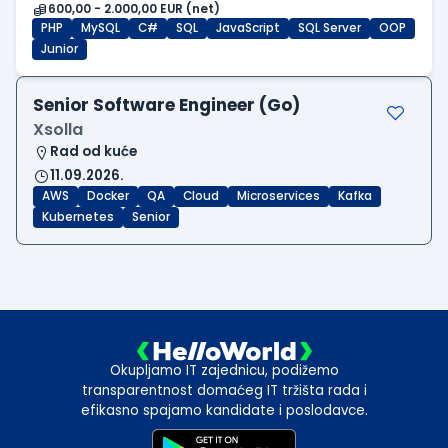
600,00 - 2.000,00 EUR (net)
PHP
MySQL
C#
SQL
JavaScript
SQL Server
OOP
Junior
Senior Software Engineer (Go)
Xsolla
Rad od kuće
11.09.2026.
AWS
Docker
QA
Cloud
Microservices
Kafka
Kubernetes
Senior
Okupljamo IT zajednicu, podižemo
transparentnost domaćeg IT tržišta rada i
efikasno spajamo kandidate i poslodavce.