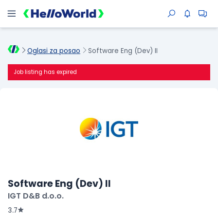
Oglasi za posao
Software Eng (Dev) II
Job listing has expired
Software Eng (Dev) II
IGT D&B d.o.o.
3.7