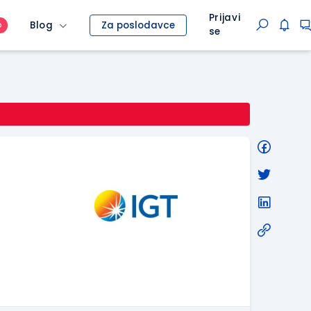
Prijavi
Blog
Za poslodavce
O
se