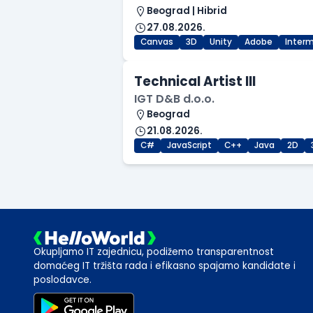
Beograd | Hibrid
27.08.2026.
Canvas
3D
Unity
Adobe
Inter
Technical Artist III
IGT D&B d.o.o.
Beograd
21.08.2026.
C#
JavaScript
C++
Java
2D
Okupljamo IT zajednicu, podižemo transparentnost
domaćeg IT tržišta rada i efikasno spajamo kandidate i
poslodavce.