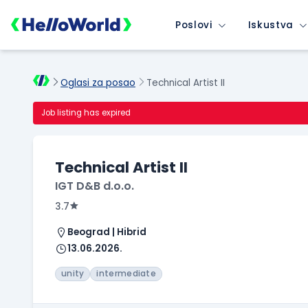
Poslovi
Iskustva
Oglasi za posao
Technical Artist II
Job listing has expired
Technical Artist II
IGT D&B d.o.o.
3.7
Beograd | Hibrid
13.06.2026.
unity
intermediate