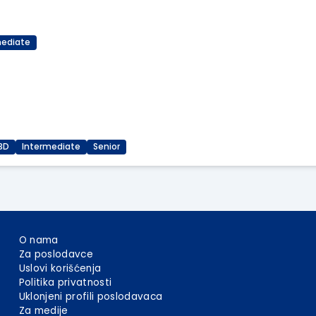
mediate
3D
Intermediate
Senior
O nama
Za poslodavce
Uslovi korišćenja
Politika privatnosti
Uklonjeni profili poslodavaca
Za medije