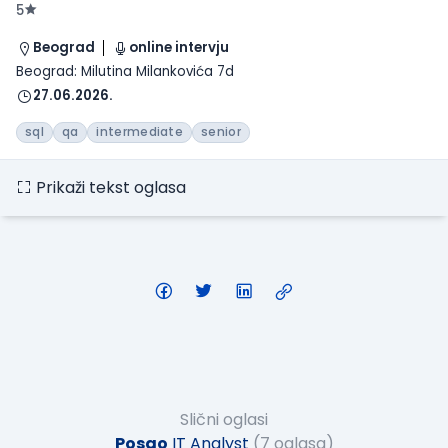
5
Beograd
online intervju
Beograd: Milutina Milankovića 7d
27.06.2026.
sql
qa
intermediate
senior
Prikaži tekst oglasa
Slični oglasi
Posao
IT Analyst
(7 oglasa)