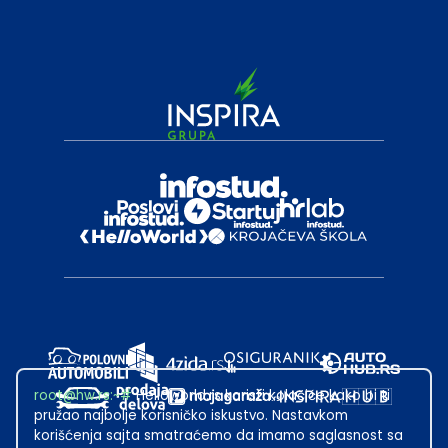
root@hw.rs
:~#
Helloworld.rs koristi kolačiće kako bi ti
pružao najbolje korisničko iskustvo. Nastavkom
korišćenja sajta smatraćemo da imamo saglasnost sa